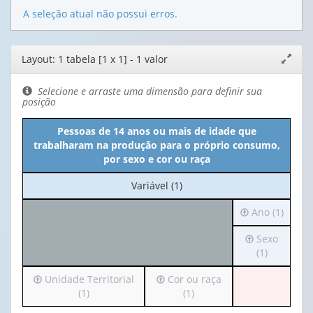
A seleção atual não possui erros.
Editor
Layout: 1 tabela [1 x 1] - 1 valor
Expand
de
janela
layout
Selecione e arraste uma dimensão para definir sua
posição
Pessoas de 14 anos ou mais de idade que
trabalharam na produção para o próprio consumo,
por sexo e cor ou raça
No
Variável (1)
cabeçalho:
Irá
Ano (1)
Variável
para
(1)
Irá
Sexo
o
para
(1)
cabeçalho
o
(possui
Irá
Irá
Unidade Territorial
Cor ou raça
cabeçalho
apenas
para
para
(1)
(1)
(possui
1
o
o
apenas
valor):