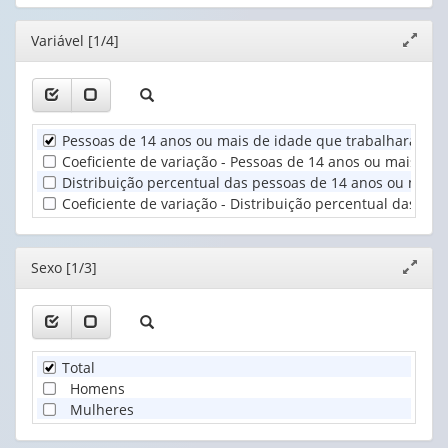
cabeçalho
cabeçalho
1
(possui
(possui
valor):
Ano
Editor
Variável [1/4]
Expand
apenas
apenas
(1)
janela
1
1
Sexo
valor):
valor):
(1)
Unidade
Cor
Pessoas de 14 anos ou mais de idade que trabalharam na
Territorial
ou
Coeficiente de variação - Pessoas de 14 anos ou mais d
(1)
raça
Distribuição percentual das pessoas de 14 anos ou mais
(1)
Coeficiente de variação - Distribuição percentual das p
Editor
Sexo [1/3]
Expand
janela
Total
Homens
Mulheres