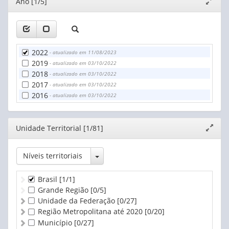
Editor
Ano [1/5]
Expand
janela
2022
- atualizado em 11/08/2023
2019
- atualizado em 03/10/2022
2018
- atualizado em 03/10/2022
2017
- atualizado em 03/10/2022
2016
- atualizado em 03/10/2022
Editor
Unidade Territorial [1/81]
Expand
janela
Toggle Dropdown
Níveis territoriais
Brasil
[1/1]
Grande Região
[0/5]
Unidade da Federação
[0/27]
Região Metropolitana até 2020
[0/20]
Município
[0/27]