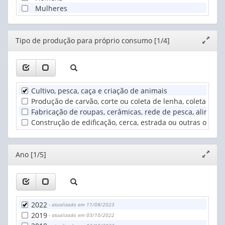
Mulheres
Editor
Tipo de produção para próprio consumo [1/4]
Expand
janela
Cultivo, pesca, caça e criação de animais
Produção de carvão, corte ou coleta de lenha, coleta de 
Fabricação de roupas, cerâmicas, rede de pesca, aliment
Construção de edificação, cerca, estrada ou outras obras
Editor
Ano [1/5]
Expand
janela
2022
- atualizado em 11/08/2023
2019
- atualizado em 03/10/2022