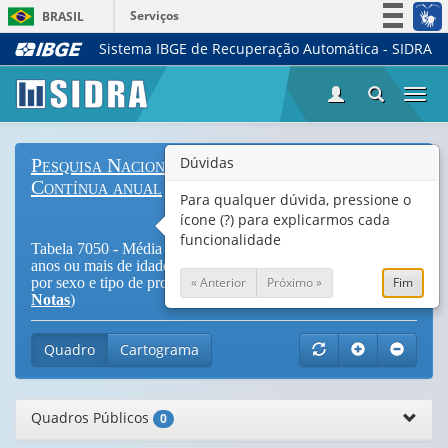
Serviços
BRASIL
Sistema IBGE de Recuperação Automática - SIDRA
Simplifique!
Participe
Togg
Acesso à informação
navi
Legislação
Dúvidas
Pesquisa Nacional por Amostra de Domicílios
Canais
Contínua anual
Para qualquer dúvida, pressione o
ícone (?) para explicarmos cada
funcionalidade
Tabela 7050 - Média de horas dedicadas pelas pessoas de 14
anos ou mais de idade à produção para o próprio consumo,
« Anterior
Próximo »
Fim
por sexo e tipo de produção para o próprio consumo (
Vide
Notas
)
Quadro
Cartograma
Quadros Públicos
0