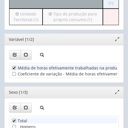
o
(1)
1
cabeçalh
valor):
Irá
Irá
Unidade
Tipo de produção para
(possui
para
para
Territorial (1)
próprio consumo (1)
apenas
Ano
o
o
1
(1)
cabeçalho
cabeçalho
valor):
(possui
(possui
Editor
Variável [1/2]
Expand
apenas
apenas
Sexo
janela
1
1
(1)
valor):
valor):
Unidade
Tipo
Média de horas efetivamente trabalhadas na produção pa
Territorial
de
Coeficiente de variação - Média de horas efetivamente t
(1)
produção
para
próprio
Editor
Sexo [1/3]
Expand
consumo
janela
(1)
Total
Homens