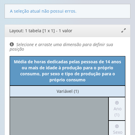
A seleção atual não possui erros.
Editor
Layout: 1 tabela [1 x 1] - 1 valor
Expand
de
janela
layout
Selecione e arraste uma dimensão para definir sua
posição
Média de horas dedicadas pelas pessoas de 14 anos
ou mais de idade à produção para o próprio
consumo, por sexo e tipo de produção para o
próprio consumo
No
Variável (1)
cabeçalho:
Irá
Variável
para
Ano
(1)
o
(1)
cabeçalh
Irá
(possui
para
Sexo
apenas