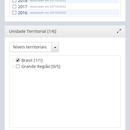
2018
- atualizado em 03/10/2022
2017
- atualizado em 03/10/2022
2016
- atualizado em 03/10/2022
Editor
Unidade Territorial [1/6]
Expand
janela
Toggle Dropdown
Níveis territoriais
Brasil
[1/1]
Grande Região
[0/5]