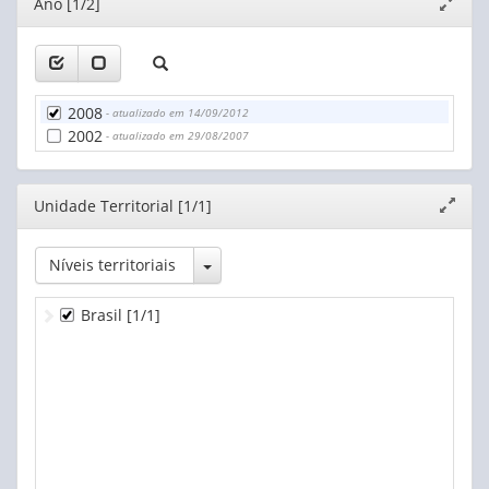
Editor
Ano [1/2]
Expand
janela
2008
- atualizado em 14/09/2012
2002
- atualizado em 29/08/2007
Editor
Unidade Territorial [1/1]
Expand
janela
Toggle Dropdown
Níveis territoriais
Brasil
[1/1]