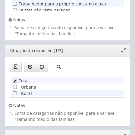
Trabalhador para o próprio consumo e uso
Outras não-remuneradas
Notas
Soma de categorias não disponível para a variável
"Tamanho médio das famílias"
Editor
Situação do domicílio [1/3]
Expand
janela
Total
Urbana
Rural
Notas
Soma de categorias não disponível para a variável
"Tamanho médio das famílias"