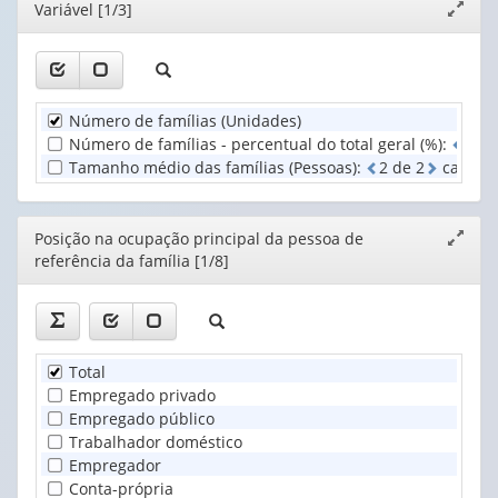
(1)
Editor
Variável [1/3]
Expand
1
1
Posição
janela
valor):
valor):
na
ocupação
Unidade
Situação
principal
Territorial
do
da
Número de famílias (Unidades)
(1)
domicílio
pess...
Número de famílias - percentual do total geral (%)
:
2
d
(1)
(1)
Tamanho médio das famílias (Pessoas)
:
2
d
e
2
casas d
Editor
Posição na ocupação principal da pessoa de
Expand
referência da família [1/8]
janela
Total
Empregado privado
Empregado público
Trabalhador doméstico
Empregador
Conta-própria