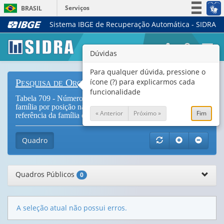
Serviços
BRASIL
Sistema IBGE de Recuperação Automática - SIDRA
Simplifique!
Participe
Togg
Dúvidas
Acesso à informação
navi
Legislação
Para qualquer dúvida, pressione o
ícone (?) para explicarmos cada
Pesquisa de Orçamentos Familiares
Canais
funcionalidade
Tabela 709 - Número de famílias e Tamanho médio da
família por posição na ocupação principal da pessoa de
« Anterior
Próximo »
Fim
referência da família e situação do domicílio (
Vide Notas
)
Quadro
Quadros Públicos
0
A seleção atual não possui erros.