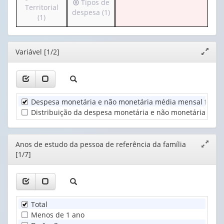
Irá
Tipos de
para
Territorial
(possui
valor):
Ano
para
despesa (1)
o
(1)
apenas
(1)
o
cabeçalho
1
Anos
cabeçalho
(possui
valor):
de
(possui
apenas
estudo
Editor
Variável [1/2]
apenas
Expand
1
Situação
da
1
janela
valor):
do
pessoa
valor):
domicílio
de
Unidade
(1)
referênci...
Tipos
Territorial
(1)
Despesa monetária e não monetária média mensal familia
de
(1)
despesa
Distribuição da despesa monetária e não monetária médi
(1)
Editor
Anos de estudo da pessoa de referência da família
Expand
[1/7]
janela
Total
Menos de 1 ano