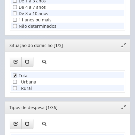
De 1 a 3 anos
De 4 a 7 anos
De 8 a 10 anos
11 anos ou mais
Não determinados
Editor
Situação do domicílio [1/3]
Expand
janela
Total
Urbana
Rural
Editor
Tipos de despesa [1/36]
Expand
janela