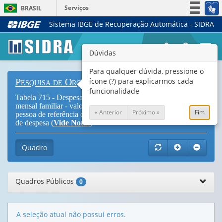
Serviços
BRASIL
Sistema IBGE de Recuperação Automática - SIDRA
Simplifique!
Participe
Togg
Dúvidas
Acesso à informação
navi
Legislação
Para qualquer dúvida, pressione o
ícone (?) para explicarmos cada
Pesquisa de Orçamentos Familiares
Canais
funcionalidade
Tabela 715 - Despesa monetária e não monetária média
mensal familiar - valor e distribuição - por anos de estudo da
« Anterior
Próximo »
Fim
pessoa de referência da família, situação do domicílio e tipos
de despesa (
Vide Notas
)
Quadro
Quadros Públicos
0
A seleção atual não possui erros.