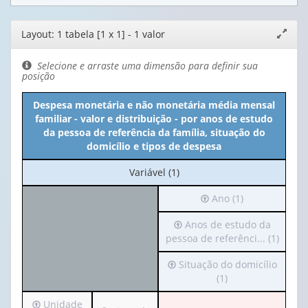
Editor
Layout: 1 tabela [1 x 1] - 1 valor
Expand
de
janela
layout
Selecione e arraste uma dimensão para definir sua
posição
Despesa monetária e não monetária média mensal
familiar - valor e distribuição - por anos de estudo
da pessoa de referência da família, situação do
domicílio e tipos de despesa
No
Variável (1)
cabeçalho:
Irá
Ano (1)
Variável
para
(1)
Irá
Anos de estudo da
o
para
pessoa de referênci... (1)
cabeçalho
o
(possui
Irá
Situação do domicílio
cabeçalho
apenas
para
(1)
(possui
1
o
apenas
valor):
Irá
Unidade
cabeçalho
1