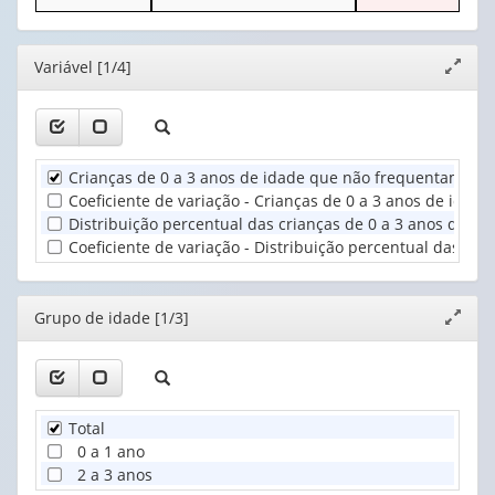
o
o
1
cabeçalho
cabeçalho
valor):
Ano
(possui
(possui
(1)
Editor
Variável [1/4]
Expand
apenas
apenas
Grupo
janela
1
1
de
valor):
valor):
idade
(1)
Unidade
Principal
Crianças de 0 a 3 anos de idade que não frequentam crec
Territorial
motivo
Coeficiente de variação - Crianças de 0 a 3 anos de idad
(1)
de
Distribuição percentual das crianças de 0 a 3 anos de i
não
Coeficiente de variação - Distribuição percentual das cr
frequentar
cr...
(1)
Editor
Grupo de idade [1/3]
Expand
janela
Total
0 a 1 ano
2 a 3 anos