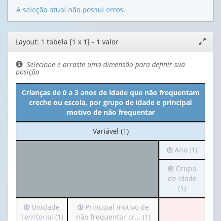
A seleção atual não possui erros.
Editor
Layout: 1 tabela [1 x 1] - 1 valor
Expand
de
janela
layout
Selecione e arraste uma dimensão para definir sua
posição
Crianças de 0 a 3 anos de idade que não frequentam
creche ou escola, por grupo de idade e principal
motivo de não frequentar
No
Variável (1)
cabeçalho:
Irá
Ano (1)
Variável
para
(1)
Irá
Grupo
o
para
de idade
cabeçalho
o
(1)
(possui
cabeçalho
apenas
Irá
Irá
Unidade
Principal motivo de
(possui
1
para
para
Territorial (1)
não frequentar cr... (1)
apenas
valor):