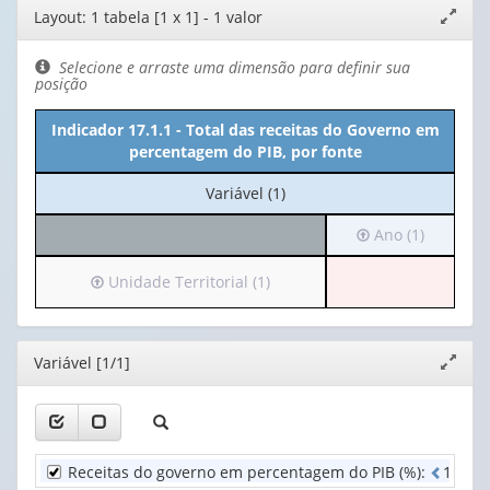
Editor
Layout: 1 tabela [1 x 1] - 1 valor
Expand
de
janela
layout
Selecione e arraste uma dimensão para definir sua
posição
Indicador 17.1.1 - Total das receitas do Governo em
percentagem do PIB, por fonte
No
Variável (1)
cabeçalho:
Irá
Ano (1)
Variável
para
(1)
o
Irá
Unidade Territorial (1)
cabeçalho
para
(possui
o
apenas
cabeçalho
Editor
Variável [1/1]
Expand
1
(possui
janela
valor):
apenas
1
Ano
valor):
(1)
Receitas do governo em percentagem do PIB (%)
:
1
d
e
1
Unidade