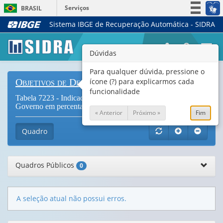
Serviços
BRASIL
Sistema IBGE de Recuperação Automática - SIDRA
Simplifique!
Participe
Togg
Dúvidas
Acesso à informação
navi
Legislação
Para qualquer dúvida, pressione o
ícone (?) para explicarmos cada
Objetivos de Desenvolvimento Sustentável
Canais
funcionalidade
Tabela 7223 - Indicador 17.1.1 - Total das receitas do
Governo em percentagem do PIB, por fonte
« Anterior
Próximo »
Fim
Quadro
Quadros Públicos
0
A seleção atual não possui erros.