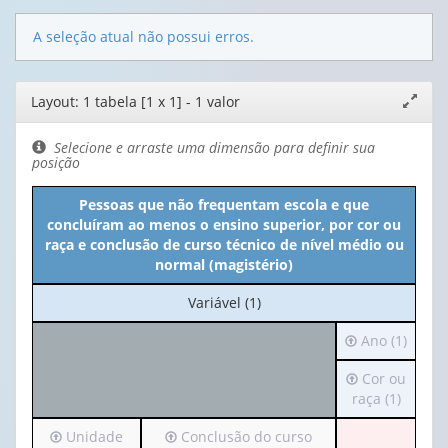
A seleção atual não possui erros.
Editor
Layout: 1 tabela [1 x 1] - 1 valor
Expand
de
janela
layout
Selecione e arraste uma dimensão para definir sua
posição
Pessoas que não frequentam escola e que
concluíram ao menos o ensino superior, por cor ou
raça e conclusão de curso técnico de nível médio ou
normal (magistério)
No
Variável (1)
cabeçalho:
Irá
Ano (1)
Variável
para
(1)
Irá
Cor ou
o
para
raça (1)
cabeçalho
o
(possui
Irá
Irá
Unidade
Conclusão do curso
cabeçalho
apenas