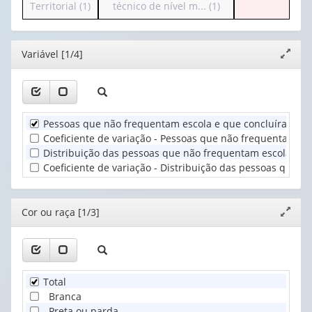
para
para
Territorial (1)
técnico de nível m... (1)
(possui
1
o
o
apenas
valor):
cabeçalho
cabeçalho
1
(possui
(possui
valor):
Ano
Editor
Variável [1/4]
Expand
apenas
apenas
(1)
janela
1
1
Cor
valor):
valor):
ou
raça
Unidade
Conclusão
(1)
Pessoas que não frequentam escola e que concluíram ao 
Territorial
do
Coeficiente de variação - Pessoas que não frequentam es
(1)
curso
Distribuição das pessoas que não frequentam escola e q
técnico
Coeficiente de variação - Distribuição das pessoas que 
de
nível
m...
Editor
Cor ou raça [1/3]
Expand
(1)
janela
Total
Branca
Preta ou parda