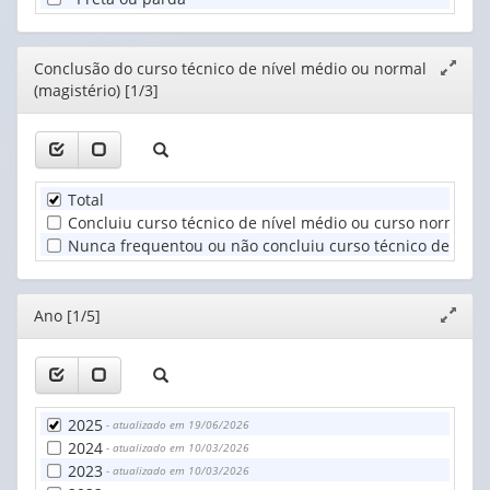
Editor
Conclusão do curso técnico de nível médio ou normal
Expand
(magistério) [1/3]
janela
Total
Concluiu curso técnico de nível médio ou curso normal (m
Nunca frequentou ou não concluiu curso técnico de nível
Editor
Ano [1/5]
Expand
janela
2025
- atualizado em 19/06/2026
2024
- atualizado em 10/03/2026
2023
- atualizado em 10/03/2026