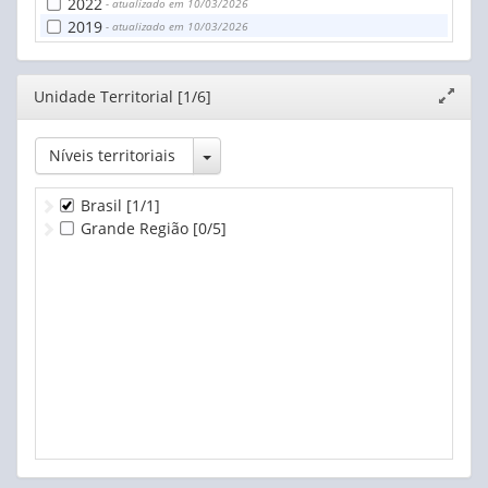
2022
- atualizado em 10/03/2026
2019
- atualizado em 10/03/2026
Editor
Unidade Territorial [1/6]
Expand
janela
Toggle Dropdown
Níveis territoriais
Brasil
[1/1]
Grande Região
[0/5]