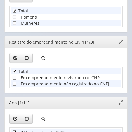
Total
Homens
Mulheres
Editor
Registro do empreendimento no CNPJ [1/3]
Expand
janela
Total
Em empreendimento registrado no CNPJ
Em empreendimento não registrado no CNPJ
Editor
Ano [1/11]
Expand
janela