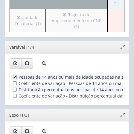
o
(1)
1
cabeçalh
valor):
Irá
Registro do
(possui
Irá
Unidade
para
empreendimento no CNPJ
apenas
Ano
para
Territorial (1)
o
(1)
1
(1)
o
cabeçalho
valor):
cabeçalho
(possui
(possui
apenas
Sexo
Editor
Variável [1/4]
apenas
Expand
1
(1)
1
janela
valor):
valor):
Registro
Unidade
do
Pessoas de 14 anos ou mais de idade ocupadas na semana
Territorial
empreendimento
(1)
Coeficiente de variação - Pessoas de 14 anos ou mais de
no
Distribuição percentual das pessoas de 14 anos ou mais
CNPJ
Coeficiente de variação - Distribuição percentual das p
(1)
Editor
Sexo [1/3]
Expand
janela