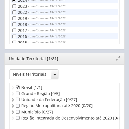
2024
- atualizado em 19/11/2025
2023
- atualizado em 19/11/2025
2022
- atualizado em 19/11/2025
2019
- atualizado em 19/11/2025
2018
- atualizado em 19/11/2025
2017
- atualizado em 19/11/2025
2016
- atualizado em 19/11/2025
2015
- atualizado em 19/11/2025
2014
- atualizado em 19/11/2025
2013
- atualizado em 19/11/2025
Editor
Unidade Territorial [1/81]
Expand
2012
- atualizado em 19/11/2025
janela
Toggle Dropdown
Níveis territoriais
Brasil
[1/1]
Grande Região
[0/5]
Unidade da Federação
[0/27]
Região Metropolitana até 2020
[0/20]
Município
[0/27]
Região Integrada de Desenvolvimento até 2020
[0/1]