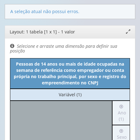
A seleção atual não possui erros.
Editor
Layout: 1 tabela [1 x 1] - 1 valor
Expand
de
janela
layout
Selecione e arraste uma dimensão para definir sua
posição
Pessoas de 14 anos ou mais de idade ocupadas na
semana de referência como empregador ou conta
própria no trabalho principal, por sexo e registro do
empreendimento no CNPJ
No
Variável (1)
cabeçalho:
Irá
Variável
para
Ano
(1)
o
(1)
cabeçalh
Irá
(possui
para
Sexo
apenas