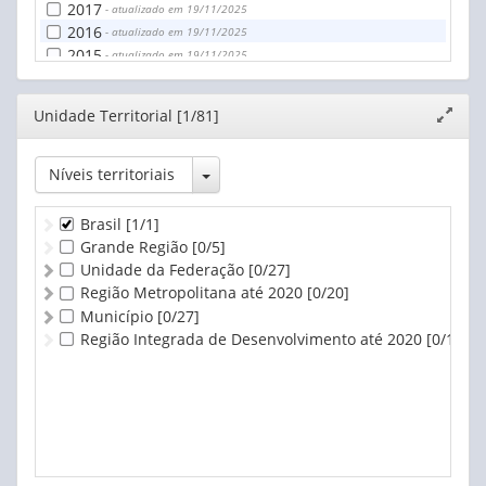
2017
- atualizado em 19/11/2025
2016
- atualizado em 19/11/2025
2015
- atualizado em 19/11/2025
2014
- atualizado em 19/11/2025
2013
- atualizado em 19/11/2025
Editor
Unidade Territorial [1/81]
Expand
2012
- atualizado em 19/11/2025
janela
Toggle Dropdown
Níveis territoriais
Brasil
[1/1]
Grande Região
[0/5]
Unidade da Federação
[0/27]
Região Metropolitana até 2020
[0/20]
Município
[0/27]
Região Integrada de Desenvolvimento até 2020
[0/1]