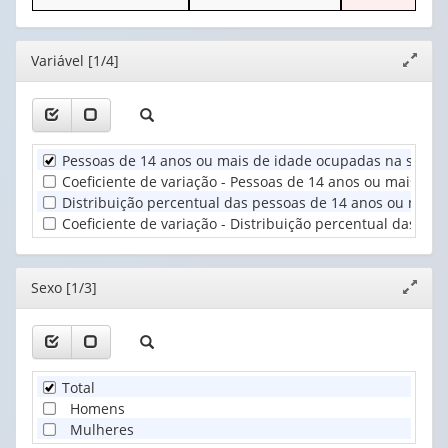
o
o
apenas
cabeçalho
cabeçalho
1
Ano
(possui
(possui
valor):
(1)
Editor
Variável [1/4]
Expand
apenas
apenas
janela
1
1
Sexo
valor):
valor):
(1)
Unidade
Turno
Pessoas de 14 anos ou mais de idade ocupadas na semana
Territorial
no
Coeficiente de variação - Pessoas de 14 anos ou mais de
(1)
trabalho
Distribuição percentual das pessoas de 14 anos ou mais
(1)
Coeficiente de variação - Distribuição percentual das p
Editor
Sexo [1/3]
Expand
janela
Total
Homens
Mulheres