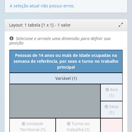
A seleção atual não possui erros.
Editor
Layout: 1 tabela [1 x 1] - 1 valor
Expand
de
janela
layout
Selecione e arraste uma dimensão para definir sua
posição
Pessoas de 14 anos ou mais de idade ocupadas na
semana de referência, por sexo e turno no trabalho
principal
No
Variável (1)
cabeçalho:
Irá
Ano
Variável
para
(1)
(1)
o
Irá
Sexo
cabeçalho
para
(1)
(possui
o
apenas
Irá
Irá
Unidade
Turno no
cabeçalho
1
para
para
Territorial (1)
trabalho (1)
(possui
valor):