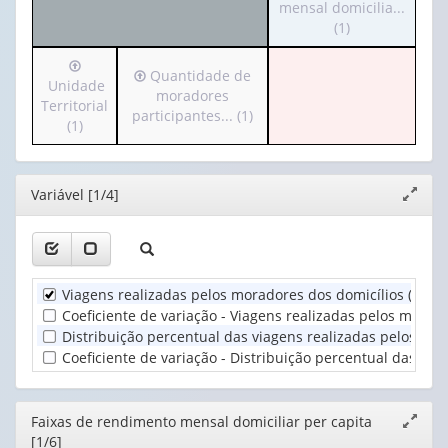
o
mensal domicilia...
(possui
cabeçalho
(1)
apenas
(possui
1
Irá
apenas
valor):
Irá
Quantidade de
para
Unidade
1
para
moradores
o
Territorial
valor):
Ano
o
participantes... (1)
cabeçalho
(1)
(1)
cabeçalho
(possui
Faixas
(possui
apenas
de
apenas
1
rendimento
Editor
Variável [1/4]
1
Expand
valor):
mensal
valor):
janela
domicilia...
Unidade
(1)
Quantidade
Territorial
de
(1)
Viagens realizadas pelos moradores dos domicílios (Mil 
moradores
participantes...
Coeficiente de variação - Viagens realizadas pelos morado
(1)
Distribuição percentual das viagens realizadas pelos mor
Coeficiente de variação - Distribuição percentual das via
Editor
Faixas de rendimento mensal domiciliar per capita
Expand
[1/6]
janela