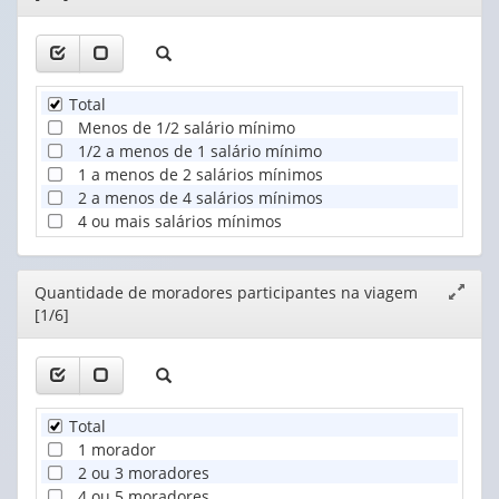
Total
Menos de 1/2 salário mínimo
1/2 a menos de 1 salário mínimo
1 a menos de 2 salários mínimos
2 a menos de 4 salários mínimos
4 ou mais salários mínimos
Editor
Quantidade de moradores participantes na viagem
Expand
[1/6]
janela
Total
1 morador
2 ou 3 moradores
4 ou 5 moradores