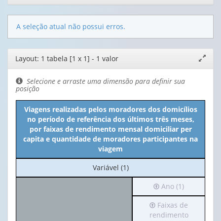
A seleção atual não possui erros.
Editor
Layout: 1 tabela [1 x 1] - 1 valor
Expand
de
janela
layout
Selecione e arraste uma dimensão para definir sua
posição
Viagens realizadas pelos moradores dos domicílios
no período de referência dos últimos três meses,
por faixas de rendimento mensal domiciliar per
capita e quantidade de moradores participantes na
viagem
No
Variável (1)
cabeçalho:
Irá
Ano (1)
Variável
para
(1)
Irá
Faixas de
o
para
rendimento
cabeçalho