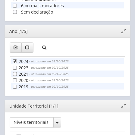
6 ou mais moradores
Sem declaração
Editor
Ano [1/5]
Expand
janela
2024
- atualizado em 02/10/2025
2023
- atualizado em 02/10/2025
2021
- atualizado em 02/10/2025
2020
- atualizado em 02/10/2025
2019
- atualizado em 02/10/2025
Editor
Unidade Territorial [1/1]
Expand
janela
Toggle Dropdown
Níveis territoriais