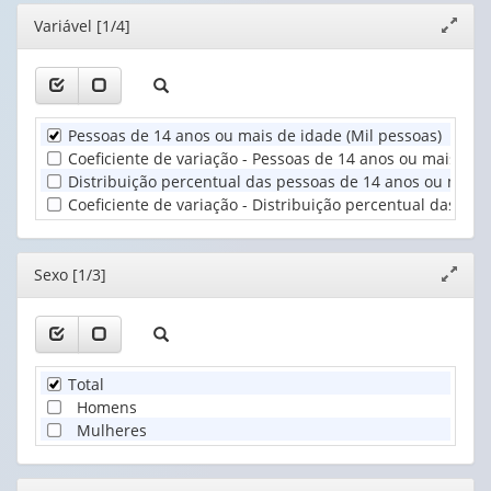
(possui
(possui
valor):
(1)
Editor
Variável [1/4]
Expand
apenas
apenas
janela
1
1
Sexo
valor):
valor):
(1)
Unidade
Nível
Pessoas de 14 anos ou mais de idade (Mil pessoas)
Territorial
de
Coeficiente de variação - Pessoas de 14 anos ou mais de 
(1)
instrução
Distribuição percentual das pessoas de 14 anos ou mais 
(1)
Coeficiente de variação - Distribuição percentual das pe
Editor
Sexo [1/3]
Expand
janela
Total
Homens
Mulheres