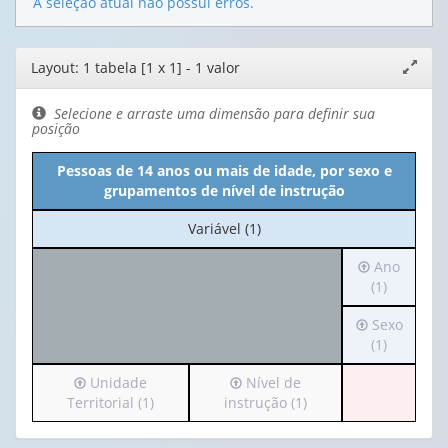
A seleção atual não possui erros.
Editor
Layout: 1 tabela [1 x 1] - 1 valor
Expand
de
janela
layout
Selecione e arraste uma dimensão para definir sua
posição
Pessoas de 14 anos ou mais de idade, por sexo e
grupamentos de nível de instrução
No
Variável (1)
cabeçalho:
Irá
Ano
Variável
para
(1)
(1)
o
Irá
Sexo
cabeçalho
para
(1)
(possui
o
apenas
Irá
Irá
Unidade
Nível de
cabeçalho
1
para
para
Territorial (1)
instrução (1)
(possui
valor):
o
o
apenas
cabeçalho
cabeçalho
1
Ano