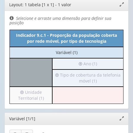
Editor
Layout: 1 tabela [1 x 1] - 1 valor
Expand
de
janela
layout
Selecione e arraste uma dimensão para definir sua
posição
Indicador 9.c.1 - Proporção da população coberta
por rede móvel, por tipo de tecnologia
No
Variável (1)
cabeçalho:
Irá
Ano (1)
Variável
para
(1)
Irá
Tipo de cobertura da telefonia
o
para
móvel (1)
cabeçalho
o
(possui
Irá
Unidade
cabeçalho
apenas
para
Territorial (1)
(possui
1
o
apenas
valor):
cabeçalho
1
(possui
valor):
Ano
Editor
Variável [1/1]
Expand
apenas
(1)
janela
1
Tipo