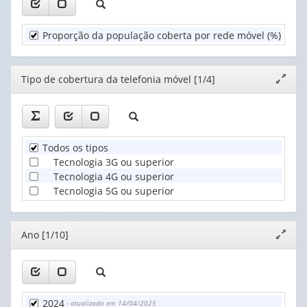
valor):
de
cobertura
Unidade
da
Proporção da população coberta por rede móvel (%)
:
2
Territorial
telefonia
(1)
móvel
(1)
Editor
Tipo de cobertura da telefonia móvel [1/4]
Expand
janela
Todos os tipos
Tecnologia 3G ou superior
Tecnologia 4G ou superior
Tecnologia 5G ou superior
Editor
Ano [1/10]
Expand
janela
2024
- atualizado em 14/04/2025