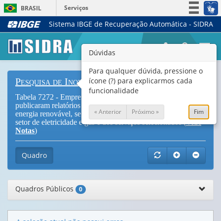
Serviços
BRASIL
Sistema IBGE de Recuperação Automática - SIDRA
Simplifique!
Participe
Togg
Dúvidas
Acesso à informação
navi
Legislação
Para qualquer dúvida, pressione o
ícone (?) para explicarmos cada
Pesquisa de Inovação
Canais
funcionalidade
Tabela 7272 - Empresas que implementaram inovações, que
publicaram relatórios de sustentabilidade e/ou produziram
« Anterior
Próximo »
Fim
energia renovável, segundo as atividades da indústria, do
setor de eletricidade e gás e dos serviços selecionados (
Vide
Notas
)
Quadro
Quadros Públicos
0