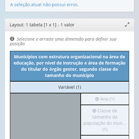
A seleção atual não possui erros.
Editor
Layout: 1 tabela [1 x 1] - 1 valor
Expand
de
janela
layout
Selecione e arraste uma dimensão para definir sua
posição
Municípios com estrutura organizacional na área de
educação, por nível de instrução e área de formação
do titular do órgão gestor, segundo classe de
tamanho do município
No
Variável (1)
cabeçalho:
Irá
Ano (1)
Variável
para
(1)
Irá
Classe de
o
para
tamanho da
cabeçalho
o
população do mun...
(possui
cabeçalho
(1)
apenas
(possui
1