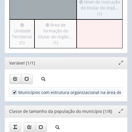
Irá
Nível de instrução
apenas
valor):
para
do titular do órgã...
1
o
(1)
valor):
Ano
cabeçalho
(1)
Irá
Irá
Área de
(possui
Classe
para
para
Unidade
formação do
apenas
de
o
o
Territorial
titular do órgão ...
1
tamanho
cabeçalho
cabeçalho
(1)
(1)
valor):
da
(possui
(possui
população
apenas
apenas
Nível
do
1
1
de
mun...
Editor
Variável [1/1]
Expand
valor):
valor):
instrução
(1)
janela
do
Unidade
Área
titular
Territorial
de
do
(1)
formação
órgã...
Municípios com estrutura organizacional na área de edu
do
(1)
titular
do
Editor
Classe de tamanho da população do município [1/8]
Expand
órgão
janela
...
(1)