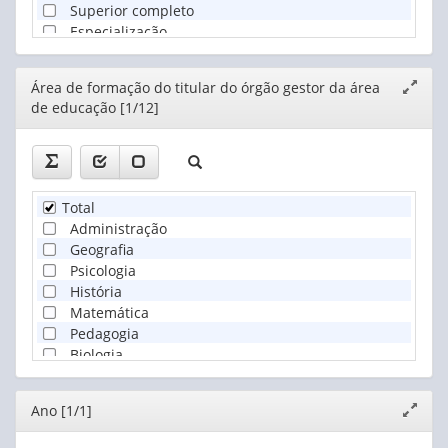
Superior completo
Especialização
Mestrado
Doutorado
Editor
Área de formação do titular do órgão gestor da área
Expand
de educação [1/12]
janela
Total
Administração
Geografia
Psicologia
História
Matemática
Pedagogia
Biologia
Direito
Letras
Editor
Ano [1/1]
Expand
Educação Física
janela
Outra