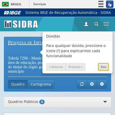
Serviços
BRASIL
Sistema IBGE de Recuperação Automática - SIDRA
Simplifique!
Participe
Togg
Acesso à informação
navi
Legislação
Dúvidas
Pesquisa de Informações Básicas Municipais
Canais
Para qualquer dúvida, pressione o
ícone (?) para explicarmos cada
funcionalidade
Tabela 7296 - Municípios com estrutura organizacional na
área de educação, por nível de instrução e área de formação
« Anterior
Próximo »
Fim
do titular do órgão gestor, segundo classe de tamanho do
município
Quadro
Cartograma
Quadros Públicos
0