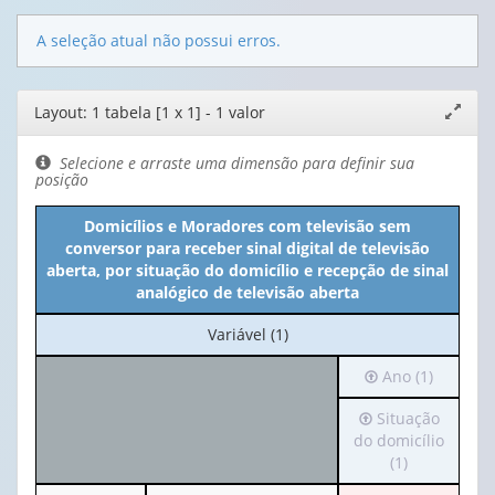
A seleção atual não possui erros.
Editor
Layout: 1 tabela [1 x 1] - 1 valor
Expand
de
janela
layout
Selecione e arraste uma dimensão para definir sua
posição
Domicílios e Moradores com televisão sem
conversor para receber sinal digital de televisão
aberta, por situação do domicílio e recepção de sinal
analógico de televisão aberta
No
Variável (1)
cabeçalho:
Irá
Ano (1)
Variável
para
(1)
Irá
Situação
o
para
do domicílio
cabeçalho
o
(1)
(possui
cabeçalho
apenas