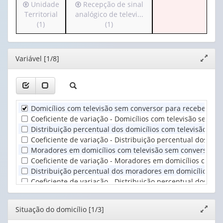
Irá
Irá
Unidade
Recepção de sinal
(possui
1
para
para
Territorial
analógico de televi...
apenas
valor):
o
o
(1)
(1)
1
cabeçalho
cabeçalho
valor):
Ano
(possui
(possui
(1)
apenas
apenas
Situação
Editor
Variável [1/8]
Expand
1
1
do
janela
valor):
valor):
domicílio
(1)
Unidade
Recepção
Territorial
de
Domicílios com televisão sem conversor para receber sinal
(1)
sinal
Coeficiente de variação - Domicílios com televisão sem con
analógico
Distribuição percentual dos domicílios com televisão sem 
de
Coeficiente de variação - Distribuição percentual dos dom
televi...
Moradores em domicílios com televisão sem conversor para
(1)
Coeficiente de variação - Moradores em domicílios com tel
Distribuição percentual dos moradores em domicílios com 
Coeficiente de variação - Distribuição percentual dos mor
Editor
Situação do domicílio [1/3]
Expand
janela