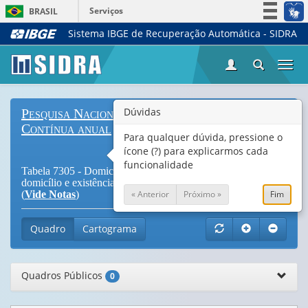
Serviços
BRASIL
Sistema IBGE de Recuperação Automática - SIDRA
Simplifique!
Participe
Togg
Acesso à informação
navi
Legislação
Dúvidas
Pesquisa Nacional por Amostra de Domicílios
Canais
Contínua anual
Para qualquer dúvida, pressione o
ícone (?) para explicarmos cada
funcionalidade
Tabela 7305 - Domicílios e Moradores, por situação do
domicílio e existência de telefone móvel celular no domicílio
« Anterior
Próximo »
Fim
(
Vide Notas
)
Quadro
Cartograma
Quadros Públicos
0