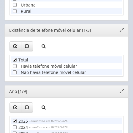
Urbana
Rural
Editor
Existência de telefone móvel celular [1/3]
Expand
janela
Total
Havia telefone móvel celular
Não havia telefone móvel celular
Editor
Ano [1/9]
Expand
janela
2025
- atualizado em 02/07/2026
2024
- atualizado em 02/07/2026