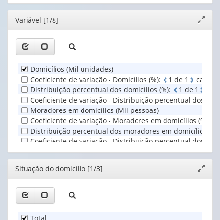
(possui
(possui
valor):
Ano
apenas
apenas
(1)
Editor
Variável [1/8]
Expand
1
1
Situação
janela
valor):
valor):
do
domicílio
Unidade
Existência
(1)
Territorial
de
Domicílios (Mil unidades)
(1)
telefone
Coeficiente de variação - Domicílios (%)
:
1
d
e
1
casas 
móvel
Distribuição percentual dos domicílios (%)
:
1
d
e
1
casa
celular
Coeficiente de variação - Distribuição percentual dos domi
(1)
Moradores em domicílios (Mil pessoas)
Coeficiente de variação - Moradores em domicílios (%)
:
Distribuição percentual dos moradores em domicílios (%)
Coeficiente de variação - Distribuição percentual dos mo
Editor
Situação do domicílio [1/3]
Expand
janela
Total