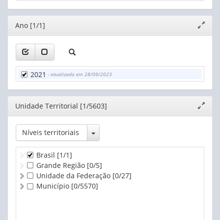
Editor
Ano [1/1]
Expand
janela
2021
- atualizado em 28/09/2023
Editor
Unidade Territorial [1/5603]
Expand
janela
Toggle Dropdown
Níveis territoriais
Brasil
[1/1]
Grande Região
[0/5]
Unidade da Federação
[0/27]
Município
[0/5570]