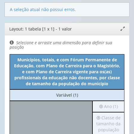
A seleção atual não possui erros.
Editor
Layout: 1 tabela [1 x 1] - 1 valor
Expand
de
janela
layout
Selecione e arraste uma dimensão para definir sua
posição
Municípios, totais, e com Fórum Permanente de
Educação, com Plano de Carreira para o Magistério,
e com Plano de Carreira vigente para os(as)
profissionais da educação não docentes, por classe
de tamanho da população do município
No
Variável (1)
cabeçalho:
Irá
Ano (1)
Variável
para
(1)
Irá
Classe de
o
para
tamanho da
cabeçalho
o
população
(possui