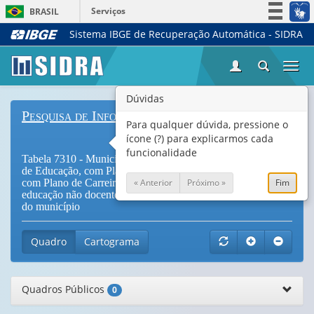
Serviços
BRASIL
Sistema IBGE de Recuperação Automática - SIDRA
Simplifique!
Participe
Togg
Acesso à informação
navi
Legislação
Dúvidas
Pesquisa de Informações Básicas Municipais
Canais
Para qualquer dúvida, pressione o
ícone (?) para explicarmos cada
funcionalidade
Tabela 7310 - Municípios, totais, e com Fórum Permanente
de Educação, com Plano de Carreira para o Magistério, e
« Anterior
Próximo »
Fim
com Plano de Carreira vigente para os(as) profissionais da
educação não docentes, por classe de tamanho da população
do município
Quadro
Cartograma
Quadros Públicos
0