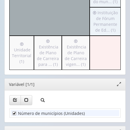
cabeçalho
do mun... (1)
apenas
(possui
1
Irá
Instituição
apenas
valor):
para
de Fórum
1
o
Permanente
valor):
Ano
cabeçalho
de Ed... (1)
(1)
(possui
Classe
Irá
Irá
apenas
de
Irá
para
para
Existência
Existência
1
tamanho
para
Unidade
o
o
de Plano
de Plano
valor):
da
o
Territorial
cabeçalho
cabeçalho
de Carreira
de Carreira
população
cabeçalho
(1)
(possui
(possui
para ... (1)
vigen... (1)
Instituição
do
(possui
apenas
apenas
de
mun...
apenas
1
1
Fórum
(1)
1
valor):
valor):
Permanente
Editor
Variável [1/1]
valor):
Expand
de
janela
Existência
Existência
Ed...
Unidade
de
de
(1)
Territorial
Plano
Plano
(1)
de
de
Número de municípios (Unidades)
Carreira
Carreira
para
vigen...
...
(1)