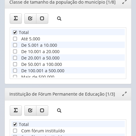
Editor
Classe de tamanho da população do município [1/8]
Expand
(1)
janela
Total
Até 5.000
De 5.001 a 10.000
De 10.001 a 20.000
De 20.001 a 50.000
De 50.001 a 100.000
De 100.001 a 500.000
Mais de 500.000
Editor
Instituição de Fórum Permanente de Educação [1/3]
Expand
janela
Total
Com fórum instituído