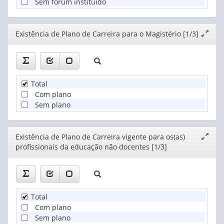
Sem fórum instituído
Editor
Existência de Plano de Carreira para o Magistério [1/3]
Expand
janela
Total
Com plano
Sem plano
Editor
Existência de Plano de Carreira vigente para os(as)
Expand
profissionais da educação não docentes [1/3]
janela
Total
Com plano
Sem plano