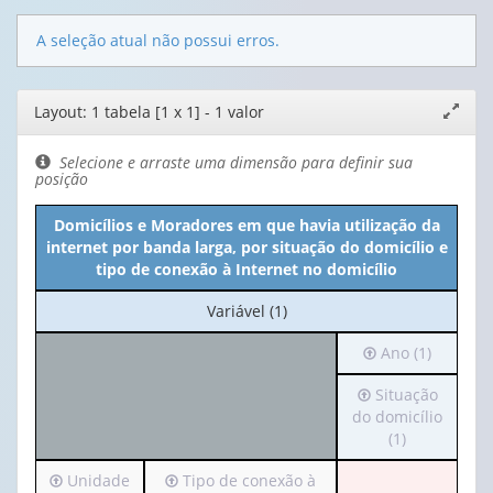
A seleção atual não possui erros.
Editor
Layout: 1 tabela [1 x 1] - 1 valor
Expand
de
janela
layout
Selecione e arraste uma dimensão para definir sua
posição
Domicílios e Moradores em que havia utilização da
internet por banda larga, por situação do domicílio e
tipo de conexão à Internet no domicílio
No
Variável (1)
cabeçalho:
Irá
Ano (1)
Variável
para
(1)
Irá
Situação
o
para
do domicílio
cabeçalho
o
(1)
(possui
cabeçalho
apenas
Irá
Irá
Unidade
Tipo de conexão à
(possui
1