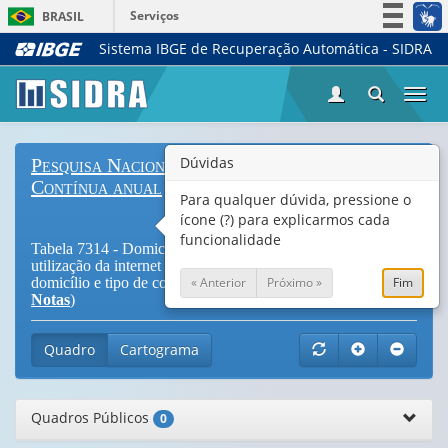
Serviços
BRASIL
Sistema IBGE de Recuperação Automática - SIDRA
Simplifique!
Participe
Togg
Acesso à informação
navi
Legislação
Dúvidas
Pesquisa Nacional por Amostra de Domicílios
Canais
Contínua anual
Para qualquer dúvida, pressione o
ícone (?) para explicarmos cada
funcionalidade
Tabela 7314 - Domicílios e Moradores em que havia
utilização da internet por banda larga, por situação do
« Anterior
Próximo »
Fim
domicílio e tipo de conexão à Internet no domicílio (
Vide
Notas
)
Quadro
Cartograma
Quadros Públicos
0