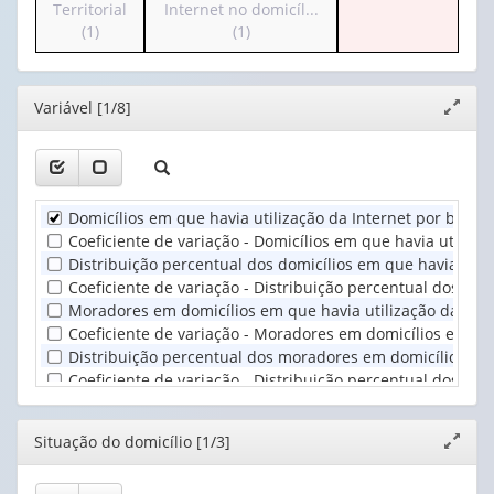
para
para
Territorial
Internet no domicíl...
apenas
valor):
o
o
(1)
(1)
1
cabeçalho
cabeçalho
valor):
Ano
(possui
(possui
(1)
apenas
apenas
Situação
Editor
Variável [1/8]
Expand
1
1
do
janela
valor):
valor):
domicílio
(1)
Unidade
Tipo
Territorial
de
Domicílios em que havia utilização da Internet por banda
(1)
conexão
Coeficiente de variação - Domicílios em que havia utiliza
à
Distribuição percentual dos domicílios em que havia utili
Internet
Coeficiente de variação - Distribuição percentual dos dom
no
Moradores em domicílios em que havia utilização da Inte
domicíl...
Coeficiente de variação - Moradores em domicílios em que
(1)
Distribuição percentual dos moradores em domicílios em 
Coeficiente de variação - Distribuição percentual dos mo
Editor
Situação do domicílio [1/3]
Expand
janela