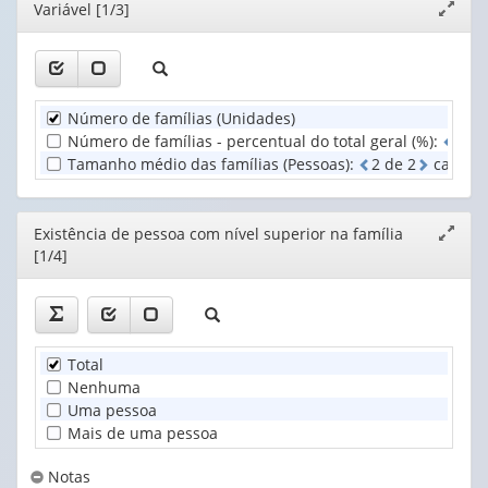
(1)
Editor
Variável [1/3]
Expand
1
1
Existência
janela
valor):
valor):
de
pessoa
Unidade
Situação
com
Territorial
do
nível
Número de famílias (Unidades)
(1)
domicílio
superi...
Número de famílias - percentual do total geral (%)
:
2
d
(1)
(1)
Tamanho médio das famílias (Pessoas)
:
2
d
e
2
casas d
Editor
Existência de pessoa com nível superior na família
Expand
[1/4]
janela
Total
Nenhuma
Uma pessoa
Mais de uma pessoa
Notas