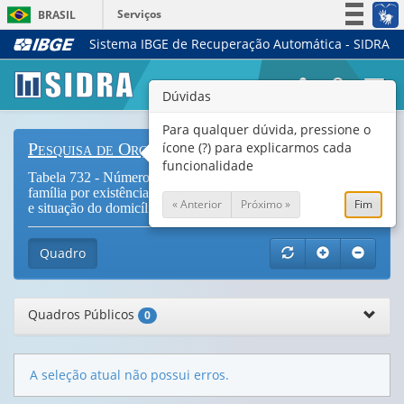
Serviços
BRASIL
Sistema IBGE de Recuperação Automática - SIDRA
Simplifique!
Participe
Togg
Dúvidas
Acesso à informação
navi
Legislação
Para qualquer dúvida, pressione o
ícone (?) para explicarmos cada
Pesquisa de Orçamentos Familiares
Canais
funcionalidade
Tabela 732 - Número de famílias e Tamanho médio da
família por existência de pessoa com nível superior na família
« Anterior
Próximo »
Fim
e situação do domicílio (
Vide Notas
)
Quadro
Quadros Públicos
0
A seleção atual não possui erros.