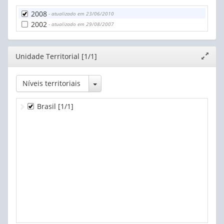
2008
- atualizado em 23/06/2010
2002
- atualizado em 29/08/2007
Editor
Unidade Territorial [1/1]
Expand
janela
Toggle Dropdown
Níveis territoriais
Brasil
[1/1]