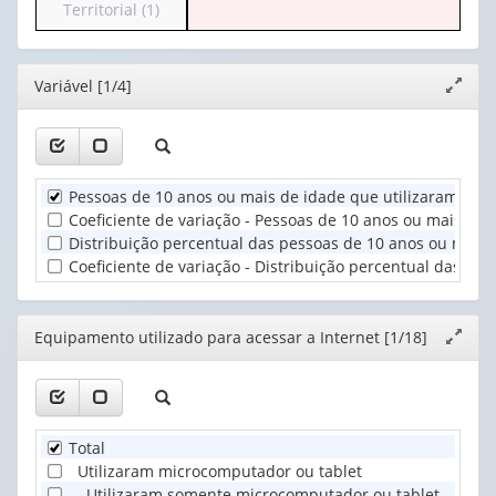
para
Territorial (1)
(possui
1
o
apenas
valor):
cabeçalho
1
(possui
valor):
Ano
Editor
Variável [1/4]
Expand
apenas
(1)
janela
1
Equipamento
valor):
utilizado
para
Unidade
acessar
Pessoas de 10 anos ou mais de idade que utilizaram Inter
Territorial
a
Coeficiente de variação - Pessoas de 10 anos ou mais de 
(1)
...
Distribuição percentual das pessoas de 10 anos ou mais d
(1)
Coeficiente de variação - Distribuição percentual das pe
Editor
Equipamento utilizado para acessar a Internet [1/18]
Expand
janela
Total
Utilizaram microcomputador ou tablet
Utilizaram somente microcomputador ou tablet