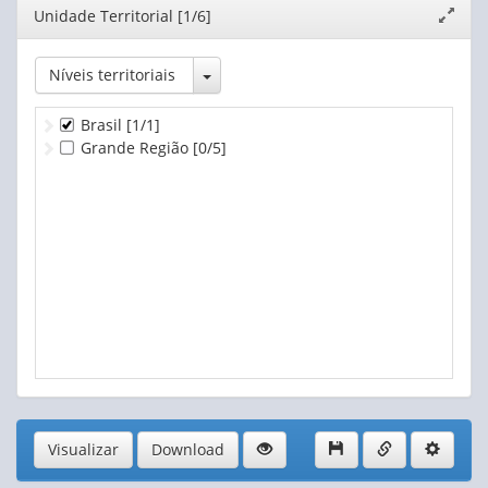
Editor
Unidade Territorial [1/6]
Expand
janela
Toggle Dropdown
Níveis territoriais
Brasil
[1/1]
Grande Região
[0/5]
Visualizar
Download