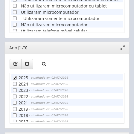
Não utilizaram microcomputador ou tablet
Utilizaram microcomputador
Utilizaram somente microcomputador
Não utilizaram microcomputador
Utilizaram telefone móvel celular
Utilizaram somente telefone móvel celular
Não utilizaram telefone móvel celular
Editor
Ano [1/9]
Expand
Utilizaram tablet
janela
Utilizaram somente tablet
Não utilizaram tablet
Utilizaram televisão
Utilizaram somente televisão
2025
- atualizado em 02/07/2026
Não utilizaram televisão
2024
- atualizado em 02/07/2026
Utilizaram outro equipamento eletrônico
2023
- atualizado em 02/07/2026
Não utilizaram outro equipamento eletrônico
2022
- atualizado em 02/07/2026
2021
- atualizado em 02/07/2026
2019
- atualizado em 02/07/2026
2018
- atualizado em 02/07/2026
2017
- atualizado em 02/07/2026
2016
- atualizado em 02/07/2026