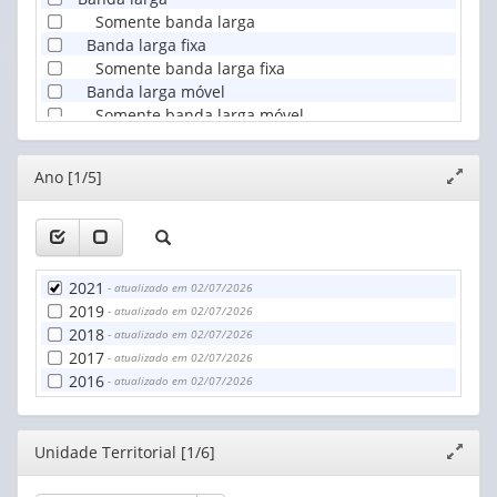
Somente banda larga
Banda larga fixa
Somente banda larga fixa
Banda larga móvel
Somente banda larga móvel
Banda larga fixa e móvel
Somente banda larga fixa e móvel
Editor
Ano [1/5]
Expand
janela
2021
- atualizado em 02/07/2026
2019
- atualizado em 02/07/2026
2018
- atualizado em 02/07/2026
2017
- atualizado em 02/07/2026
2016
- atualizado em 02/07/2026
Editor
Unidade Territorial [1/6]
Expand
janela