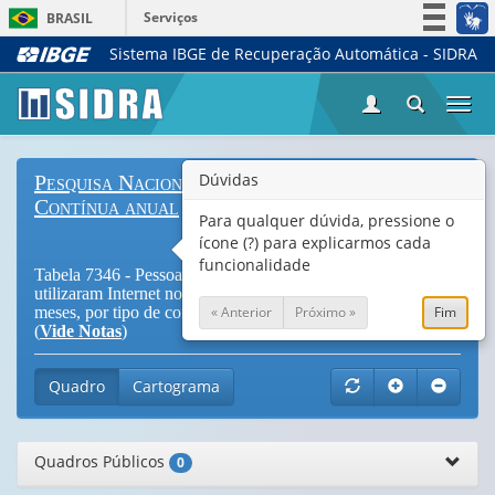
Serviços
BRASIL
Sistema IBGE de Recuperação Automática - SIDRA
Simplifique!
Participe
Togg
Acesso à informação
navi
Legislação
Dúvidas
Pesquisa Nacional por Amostra de Domicílios
Canais
Contínua anual
Para qualquer dúvida, pressione o
ícone (?) para explicarmos cada
funcionalidade
Tabela 7346 - Pessoas de 10 anos ou mais de idade que
utilizaram Internet no período de referência dos últimos três
« Anterior
Próximo »
Fim
meses, por tipo de conexão utilizada para acessar a internet
(
Vide Notas
)
Quadro
Cartograma
Quadros Públicos
0