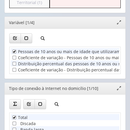
para
Territorial (1)
(possui
1
o
apenas
valor):
cabeçalho
1
(possui
valor):
Ano
Editor
Variável [1/4]
Expand
apenas
(1)
janela
1
Tipo
valor):
de
conexão
Unidade
à
Pessoas de 10 anos ou mais de idade que utilizaram Inter
Territorial
Internet
Coeficiente de variação - Pessoas de 10 anos ou mais de 
(1)
no
Distribuição percentual das pessoas de 10 anos ou mais d
domicíl...
Coeficiente de variação - Distribuição percentual das pe
(1)
Editor
Tipo de conexão à Internet no domicílio [1/10]
Expand
janela
Total
Discada
Banda larga