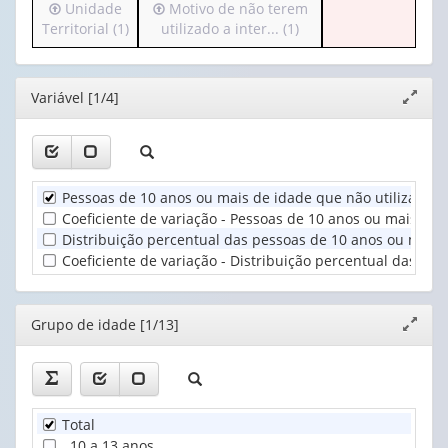
Irá
Irá
Unidade
Motivo de não terem
(possui
1
para
para
Territorial (1)
utilizado a inter... (1)
apenas
valor):
o
o
1
cabeçalho
cabeçalho
valor):
Ano
(possui
(possui
(1)
Editor
Variável [1/4]
Expand
apenas
apenas
Grupo
janela
1
1
de
valor):
valor):
idade
(1)
Unidade
Motivo
Pessoas de 10 anos ou mais de idade que não utilizaram I
Territorial
de
Coeficiente de variação - Pessoas de 10 anos ou mais de 
(1)
não
Distribuição percentual das pessoas de 10 anos ou mais d
terem
Coeficiente de variação - Distribuição percentual das pe
utilizado
a
inter...
Editor
Grupo de idade [1/13]
Expand
(1)
janela
Total
10 a 13 anos