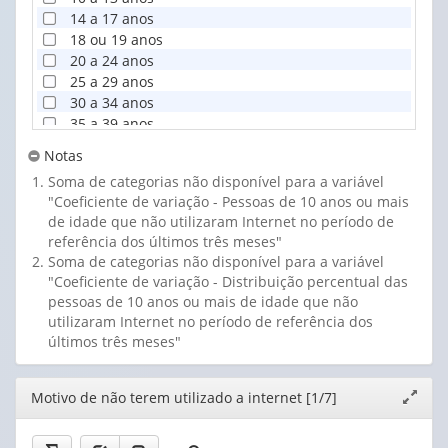
14 a 17 anos
18 ou 19 anos
20 a 24 anos
25 a 29 anos
30 a 34 anos
35 a 39 anos
40 a 44 anos
Notas
45 a 49 anos
Soma de categorias não disponível para a variável
50 a 54 anos
"Coeficiente de variação - Pessoas de 10 anos ou mais
55 a 59 anos
de idade que não utilizaram Internet no período de
60 anos ou mais
referência dos últimos três meses"
Soma de categorias não disponível para a variável
"Coeficiente de variação - Distribuição percentual das
pessoas de 10 anos ou mais de idade que não
utilizaram Internet no período de referência dos
últimos três meses"
Editor
Motivo de não terem utilizado a internet [1/7]
Expand
janela