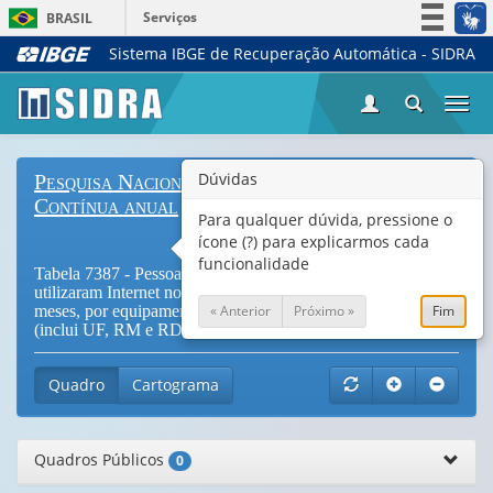
Serviços
BRASIL
Sistema IBGE de Recuperação Automática - SIDRA
Simplifique!
Participe
Togg
Acesso à informação
navi
Legislação
Dúvidas
Pesquisa Nacional por Amostra de Domicílios
Canais
Contínua anual
Para qualquer dúvida, pressione o
ícone (?) para explicarmos cada
funcionalidade
Tabela 7387 - Pessoas de 10 anos ou mais de idade que
utilizaram Internet no período de referência dos últimos três
« Anterior
Próximo »
Fim
meses, por equipamento utilizado para acessar a Internet
(inclui UF, RM e RD) (
Vide Notas
)
Quadro
Cartograma
Quadros Públicos
0