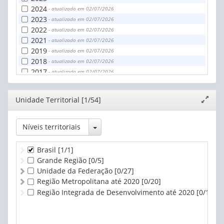
2024
- atualizado em 02/07/2026
2023
- atualizado em 02/07/2026
2022
- atualizado em 02/07/2026
2021
- atualizado em 02/07/2026
2019
- atualizado em 02/07/2026
2018
- atualizado em 02/07/2026
2017
- atualizado em 02/07/2026
2016
- atualizado em 02/07/2026
Editor
Unidade Territorial [1/54]
Expand
janela
Toggle Dropdown
Níveis territoriais
Brasil
[1/1]
Grande Região
[0/5]
Unidade da Federação
[0/27]
Região Metropolitana até 2020
[0/20]
Região Integrada de Desenvolvimento até 2020
[0/1]