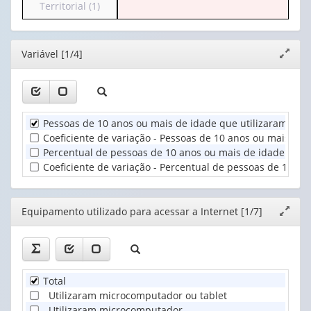
para
Territorial (1)
(possui
1
o
apenas
valor):
cabeçalho
1
(possui
valor):
Ano
Editor
Variável [1/4]
Expand
apenas
(1)
janela
1
Equipamento
valor):
utilizado
para
Unidade
acessar
Pessoas de 10 anos ou mais de idade que utilizaram Inter
Territorial
a
Coeficiente de variação - Pessoas de 10 anos ou mais de 
(1)
...
Percentual de pessoas de 10 anos ou mais de idade que u
(1)
Coeficiente de variação - Percentual de pessoas de 10 an
Editor
Equipamento utilizado para acessar a Internet [1/7]
Expand
janela
Total
Utilizaram microcomputador ou tablet
Utilizaram microcomputador