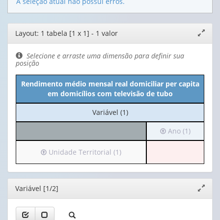
A seleção atual não possui erros.
Editor
Layout: 1 tabela [1 x 1] - 1 valor
Expand
de
janela
layout
Selecione e arraste uma dimensão para definir sua
posição
Rendimento médio mensal real domiciliar per capita
em domicílios com televisão de tubo
No
Variável (1)
cabeçalho:
Irá
Ano (1)
Variável
para
(1)
o
Irá
Unidade Territorial (1)
cabeçalho
para
(possui
o
apenas
cabeçalho
Editor
Variável [1/2]
Expand
1
(possui
janela
valor):
apenas
1
Ano