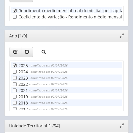
valor):
(1)
Rendimento médio mensal real domiciliar per capita em d
Unidade
Coeficiente de variação - Rendimento médio mensal real d
Territorial
(1)
Editor
Ano [1/9]
Expand
janela
2025
- atualizado em 02/07/2026
2024
- atualizado em 02/07/2026
2023
- atualizado em 02/07/2026
2022
- atualizado em 02/07/2026
2021
- atualizado em 02/07/2026
2019
- atualizado em 02/07/2026
2018
- atualizado em 02/07/2026
2017
- atualizado em 02/07/2026
2016
- atualizado em 02/07/2026
Editor
Unidade Territorial [1/54]
Expand
janela