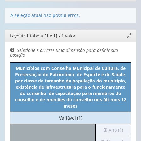
A seleção atual não possui erros.
Editor
Layout: 1 tabela [1 x 1] - 1 valor
Expand
de
janela
layout
Selecione e arraste uma dimensão para definir sua
posição
Municípios com Conselho Municipal de Cultura, de
Preservação do Patrimônio, de Esporte e de Saúde,
por classe de tamanho da população do município,
existência de infraestrutura para o funcionamento
do conselho, de capacitação para membros do
conselho e de reuniões do conselho nos últimos 12
meses
No
Variável (1)
cabeçalho:
Irá
Ano (1)
Variável
para
(1)