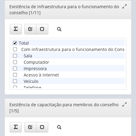
Editor
Existência de infraestrutura para o funcionamento do
Expand
conselho [1/11]
janela
Total
Com infraestrutura para o funcionamento do Conselho
Sala
Computador
Impressora
Acesso à internet
Veículo
Telefone
Diárias
Dotação orçamentária própria
Editor
Existência de capacitação para membros do conselho
Expand
Sem infraestrutura para o funcionamento do Conselho
[1/5]
janela