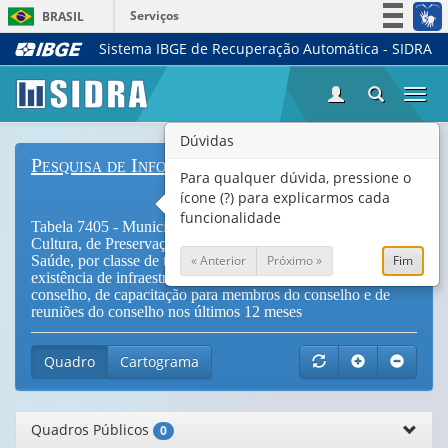
Serviços
BRASIL
Sistema IBGE de Recuperação Automática - SIDRA
Simplifique!
Participe
Togg
Acesso à informação
navi
Legislação
Dúvidas
Pesquisa de Informações Básicas Municipais
Canais
Para qualquer dúvida, pressione o
ícone (?) para explicarmos cada
funcionalidade
Tabela 7405 - Municípios com Conselho Municipal de
Cultura, de Preservação do Patrimônio, de Esporte e de
« Anterior
Próximo »
Fim
Saúde, por classe de tamanho da população do município,
existência de infraestrutura para o funcionamento do
conselho, de capacitação para membros do conselho e de
reuniões do conselho nos últimos 12 meses
Quadro
Cartograma
Quadros Públicos
0