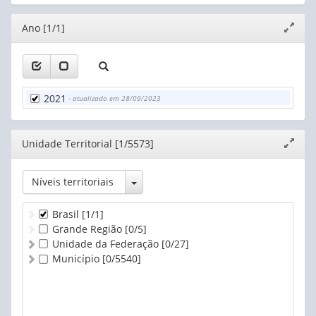
Editor
Ano [1/1]
Expand
janela
2021
- atualizado em 28/09/2023
Editor
Unidade Territorial [1/5573]
Expand
janela
Toggle Dropdown
Níveis territoriais
Brasil
[1/1]
Grande Região
[0/5]
Unidade da Federação
[0/27]
Município
[0/5540]