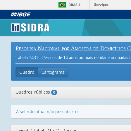
Serviços
BRASIL
Pesquisa Nacional por Amostra de Domicílios 
Tabela 7431 - Pessoas de 14 anos ou mais de idade ocupadas n
Quadro
Cartograma
Quadros Públicos
0
A seleção atual não possui erros.
Editor
Layout: 1 tabela [1 x 1] - 1 valor