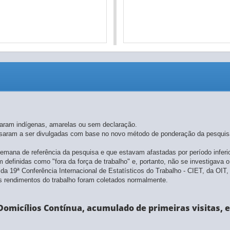
araram indígenas, amarelas ou sem declaração.
assaram a ser divulgadas com base no novo método de ponderação da pesquis
semana de referência da pesquisa e que estavam afastadas por período infe
definidas como "fora da força de trabalho" e, portanto, não se investigava o
 da 19ª Conferência Internacional de Estatísticos do Trabalho - CIET, da O
 rendimentos do trabalho foram coletados normalmente.
omicílios Contínua, acumulado de primeiras visitas, e