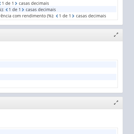
1
d
e
1
casas decimais
%)
:
1
d
e
1
casas decimais
erência com rendimento (%)
:
1
d
e
1
casas decimais
Expandir/
janela
Expandir/
janela