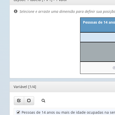
de
layout
Selecione e arraste uma dimensão para definir sua posiçã
Pessoas de 14 ano
I
p
o
c
Editor
Variável [1/4]
(
a
1
v
Pessoas de 14 anos ou mais de idade ocupadas na se
U