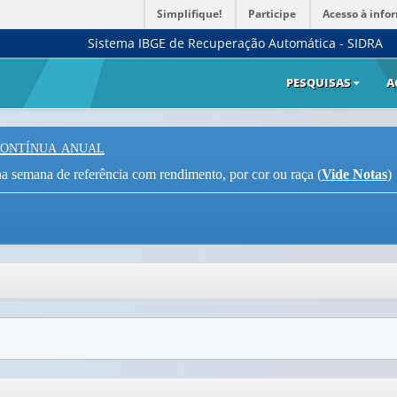
Simplifique!
Participe
Acesso à info
Sistema IBGE de Recuperação Automática - SIDRA
PESQUISAS
A
Contínua anual
a semana de referência com rendimento, por cor ou raça (
Vide Notas
)