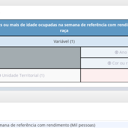
o
s ou mais de idade ocupadas na semana de referência com rend
raça
No
Variável (1)
cabeçalho:
Irá
Ano 
Variável
para
(1)
Irá
Cor ou r
o
para
cabeça
o
(possu
rá
Unidade Territorial (1)
cabeçalho
apena
ara
(possui
1
apenas
valor):
abeçalho
1
possui
valor):
Ano
penas
(1)
Cor
alor):
ou
mana de referência com rendimento (Mil pessoas)
raça
nidade