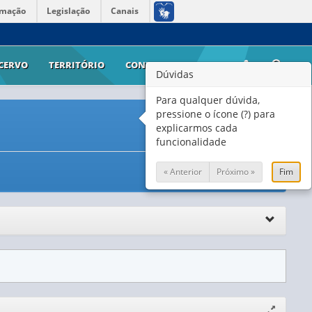
rmação
Legislação
Canais
CERVO
TERRITÓRIO
CONTATO
AJUDA
Dúvidas
Para qualquer dúvida,
pressione o ícone (?) para
explicarmos cada
funcionalidade
« Anterior
Próximo »
Fim
Expandir/