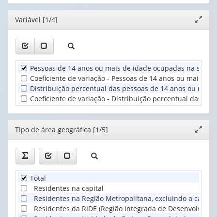
cabeçalho
1
(possui
valor):
Ano
Editor
Variável [1/4]
Expand
apenas
(1)
janela
1
Tipo
valor):
de
área
Unidade
geográfica
Pessoas de 14 anos ou mais de idade ocupadas na seman
Territorial
(1)
Coeficiente de variação - Pessoas de 14 anos ou mais d
(1)
Distribuição percentual das pessoas de 14 anos ou mais
Coeficiente de variação - Distribuição percentual das p
Editor
Tipo de área geográfica [1/5]
Expand
janela
Total
Residentes na capital
Residentes na Região Metropolitana, excluindo a capital
Residentes da RIDE (Região Integrada de Desenvolviment