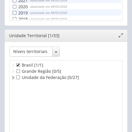
2021
- atualizado em 08/05/2026
2020
- atualizado em 08/05/2026
2019
- atualizado em 08/05/2026
2018
- atualizado em 08/05/2026
2017
- atualizado em 08/05/2026
2016
- atualizado em 08/05/2026
Editor
Unidade Territorial [1/33]
Expand
2015
- atualizado em 08/05/2026
janela
2014
- atualizado em 08/05/2026
2013
- atualizado em 08/05/2026
Toggle Dropdown
Níveis territoriais
2012
- atualizado em 08/05/2026
Brasil
[1/1]
Grande Região
[0/5]
Unidade da Federação
[0/27]