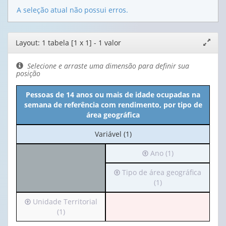
A seleção atual não possui erros.
Editor
Layout: 1 tabela [1 x 1] - 1 valor
Expand
de
janela
layout
Selecione e arraste uma dimensão para definir sua
posição
Pessoas de 14 anos ou mais de idade ocupadas na
semana de referência com rendimento, por tipo de
área geográfica
No
Variável (1)
cabeçalho:
Irá
Ano (1)
Variável
para
(1)
Irá
Tipo de área geográfica
o
para
(1)
cabeçalho
o
(possui
Irá
Unidade Territorial
cabeçalho
apenas
para
(1)
(possui
1
o
apenas
valor):