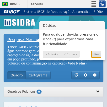
Serviços
BRASIL
Sistema IBGE de Recuperação Automática - SIDRA
Simplifique!
Participe
Togg
Dúvidas
Acesso à informação
navi
Legislação
Para qualquer dúvida, pressione o
ícone (?) para explicarmos cada
Pesquisa Nacional de Saneamento Básico
Canais
funcionalidade
Tabela 7468 - Municípios com serviço de abastecimento de
água por rede geral de distribuição em funcionamento com
« Anterior
Próximo »
Fim
captação de água doce em ponto superficial, em poço raso ou
em poço profundo, por existência e tipo de proteção e de
poluição ou contaminação na captação (
Vide Notas
)
Quadro
Cartograma
Quadros Públicos
0