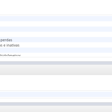
 perdas
s e inativas
e hidrômetros