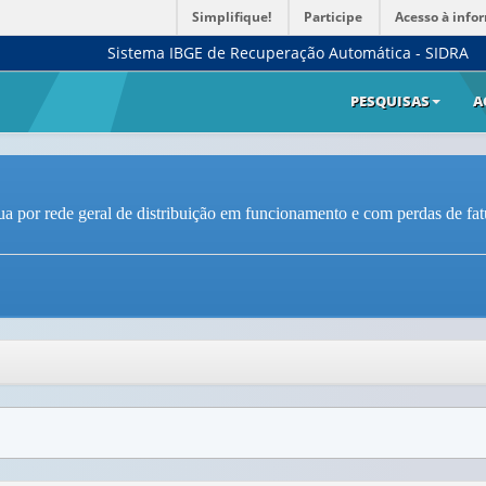
Simplifique!
Participe
Acesso à info
Sistema IBGE de Recuperação Automática - SIDRA
PESQUISAS
A
 por rede geral de distribuição em funcionamento e com perdas de fatu