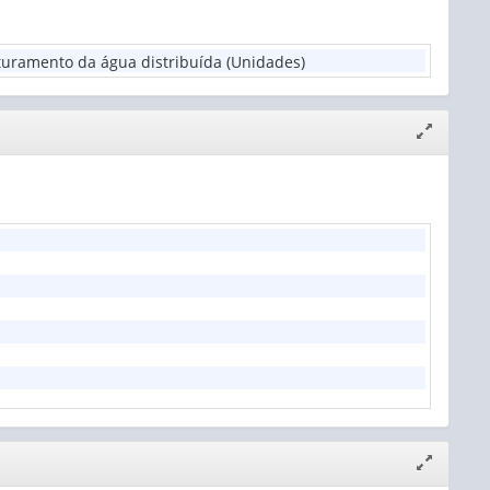
turamento da água distribuída (Unidades)
o
Expandir/
janela
Expandir/
janela