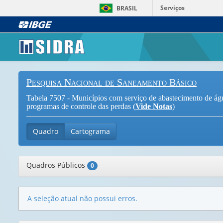
Serviços
BRASIL
Pesquisa Nacional de Saneamento Básico
Tabela 7507 - Municípios com serviço de abastecimento de água
programas de controle das perdas (
Vide Notas
)
Quadro
Cartograma
Quadros Públicos
0
A seleção atual não possui erros.