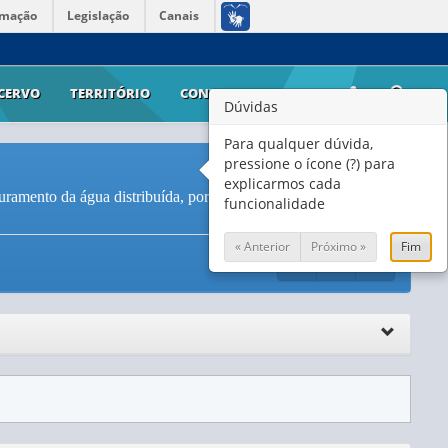
rmação
Legislação
Canais
CERVO
TERRITÓRIO
CONTATO
AJUDA
Dúvidas
Para qualquer dúvida,
pressione o ícone (?) para
explicarmos cada
ramento da água distribuída, por motivos e existência de
funcionalidade
« Anterior
Próximo »
Fim