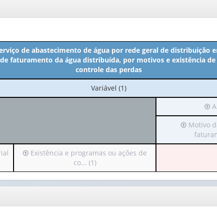
o
erviço de abastecimento de água por rede geral de distribuição
de faturamento da água distribuída, por motivos e existência d
controle das perdas
No
Variável (1)
cabeçalho:
Irá
A
Variável
par
(1)
Irá
Motivo d
o
para
fatura
cab
o
(po
Irá
ial
Existência e programas ou ações de
cabeçalho
ape
para
co... (1)
(possui
1
o
apenas
valo
cabeçalho
1
(possui
valor):
An
apenas
(1)
1
Motivo