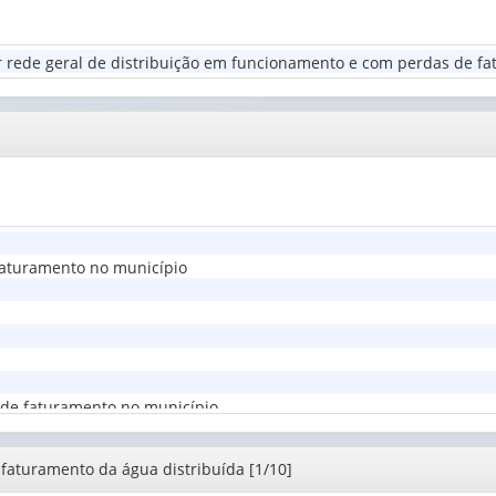
valor):
das
perdas
Existência
de
 rede geral de distribuição em funcionamento e com perdas de fa
e
faturament
programas
(1)
ou
ações
de
co...
(1)
faturamento no município
 de faturamento no município
 faturamento da água distribuída [1/10]