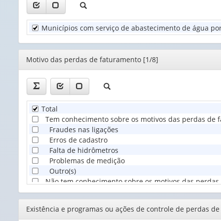
valor):
Unidade
Municípios com serviço de abastecimento de água por
Territorial
(1)
Editor
Motivo das perdas de faturamento [1/8]
Total
Tem conhecimento sobre os motivos das perdas de 
Fraudes nas ligações
Erros de cadastro
Falta de hidrômetros
Problemas de medição
Outro(s)
Não tem conhecimento sobre os motivos das perdas
Editor
Existência e programas ou ações de controle de perdas de