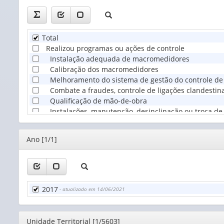
Total
Realizou programas ou ações de controle
Instalação adequada de macromedidores
Calibração dos macromedidores
Melhoramento do sistema de gestão do controle de
Combate a fraudes, controle de ligações clandestina
Qualificação de mão-de-obra
Instalações, manutenção, desinclinação ou troca d
Outro(s)
Não realizou programas e ações de controle
Editor
Ano [1/1]
2017
- atualizado em 14/06/2021
Editor
Unidade Territorial [1/5603]