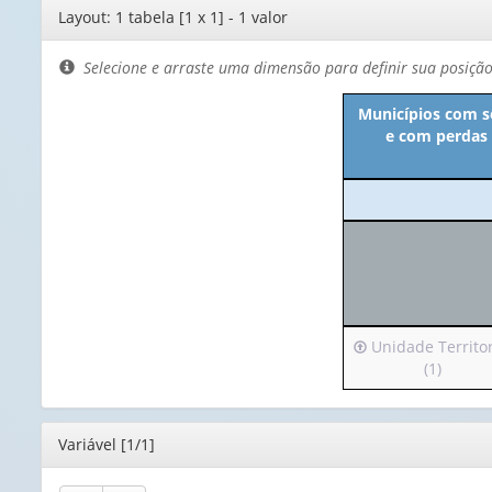
Editor
Layout: 1 tabela [1 x 1] - 1 valor
de
layout
Selecione e arraste uma dimensão para definir sua posiçã
Municípios com s
e com perdas 
Irá
Unidade Territor
para
(1)
o
cabeçalho
(possui
Editor
Variável [1/1]
apenas
1