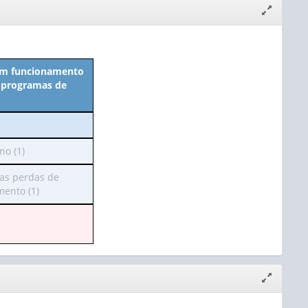
Expandir/
janela
 em funcionamento
e programas de
no (1)
a
as perdas de
mento (1)
eçalho
ssui
nas
r):
o
Expandir/
janela