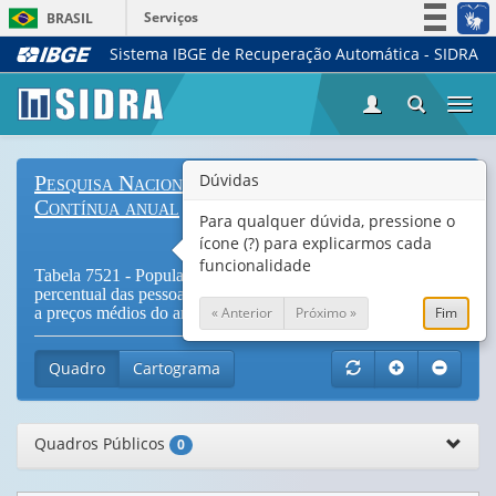
Serviços
BRASIL
Sistema IBGE de Recuperação Automática - SIDRA
Simplifique!
Participe
Togg
Acesso à informação
navi
Legislação
Dúvidas
Pesquisa Nacional por Amostra de Domicílios
Canais
Contínua anual
Para qualquer dúvida, pressione o
ícone (?) para explicarmos cada
funcionalidade
Tabela 7521 - População residente, por classes simples de
percentual das pessoas por rendimento domiciliar per capita,
« Anterior
Próximo »
Fim
a preços médios do ano (
Vide Notas
)
Quadro
Cartograma
Quadros Públicos
0