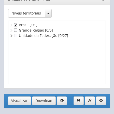
2015
- atualizado em 08/05/2026
janela
2014
- atualizado em 08/05/2026
2013
- atualizado em 08/05/2026
Toggle Dropdown
Níveis territoriais
2012
- atualizado em 08/05/2026
Brasil
[1/1]
Grande Região
[0/5]
Unidade da Federação
[0/27]
Visualizar
Download