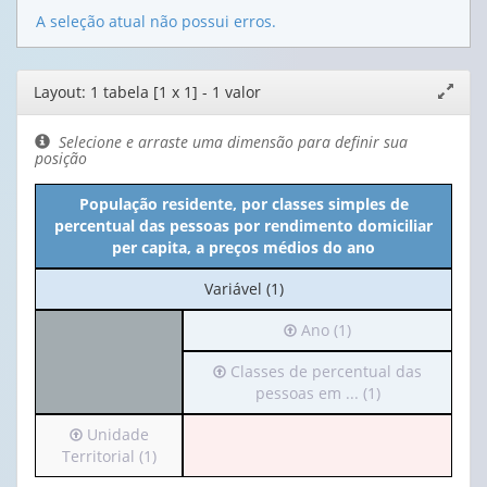
A seleção atual não possui erros.
Editor
Layout: 1 tabela [1 x 1] - 1 valor
Expand
de
janela
layout
Selecione e arraste uma dimensão para definir sua
posição
População residente, por classes simples de
percentual das pessoas por rendimento domiciliar
per capita, a preços médios do ano
No
Variável (1)
cabeçalho:
Irá
Ano (1)
Variável
para
(1)
Irá
Classes de percentual das
o
para
pessoas em ... (1)
cabeçalho
o
(possui
Irá
Unidade
cabeçalho
apenas
para
Territorial (1)
(possui
1
o
apenas
valor):