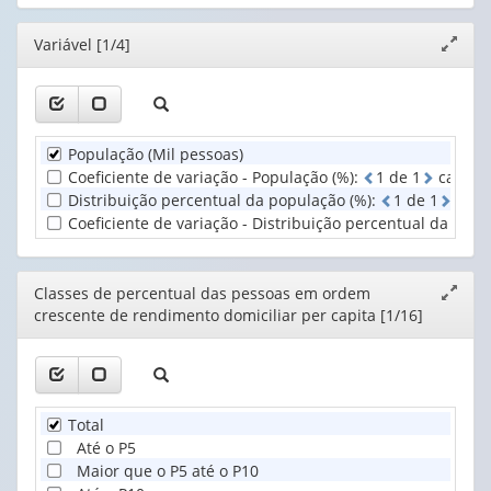
cabeçalho
1
(possui
valor):
Ano
Editor
Variável [1/4]
Expand
apenas
(1)
janela
1
Classes
valor):
de
percentual
Unidade
das
População (Mil pessoas)
Territorial
pessoas
Coeficiente de variação - População (%)
:
1
d
e
1
casas 
(1)
em
Distribuição percentual da população (%)
:
1
d
e
1
casa
...
Coeficiente de variação - Distribuição percentual da popu
(1)
Editor
Classes de percentual das pessoas em ordem
Expand
crescente de rendimento domiciliar per capita [1/16]
janela
Total
Até o P5
Maior que o P5 até o P10