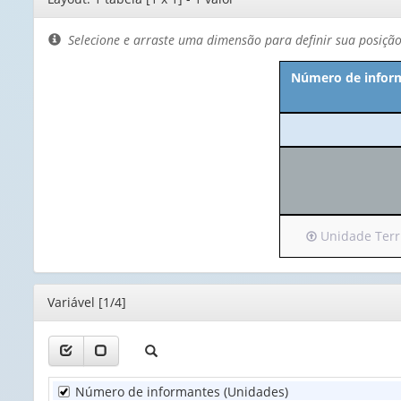
de
layout
Selecione e arraste uma dimensão para definir sua posiçã
Número de inform
Irá
Unidade Territ
para
o
cabeçalho
Editor
Variável [1/4]
(possui
apenas
1
valor):
Número de informantes (Unidades)
Unidade