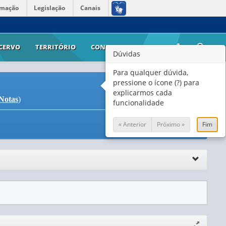
rmação
Legislação
Canais
CERVO
TERRITÓRIO
CONTATO
AJUDA
Dúvidas
Para qualquer dúvida,
pressione o ícone (?) para
explicarmos cada
Notas
)
funcionalidade
« Anterior
Próximo »
Fim
Expandir/