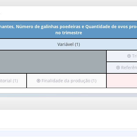
o
antes, Número de galinhas poedeiras e Quantidade de ovos pro
no trimestre
No
Variável (1)
cabeçalho:
Irá
Tr
Variável
para
(1)
Irá
Referênc
o
para
cabe
o
(pos
Irá
orial (1)
Finalidade da produção (1)
cabeçalho
apen
para
(possui
1
o
apenas
valor
cabeçalho
1
(possui
valor):
Trim
apenas
(1)
1
Referênci
valor):
temporal
(1)
Finalidade