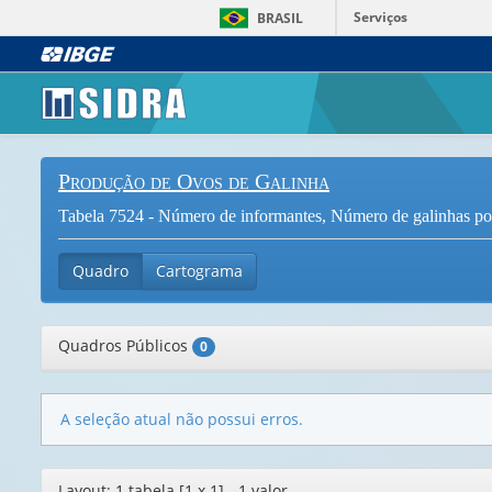
Serviços
BRASIL
Produção de Ovos de Galinha
Tabela 7524 - Número de informantes, Número de galinhas poe
Quadro
Cartograma
Quadros Públicos
0
A seleção atual não possui erros.
Editor
Layout: 1 tabela [1 x 1] - 1 valor