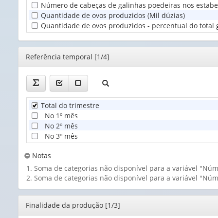
Número de cabeças de galinhas poedeiras nos estabe
Territorial
Quantidade de ovos produzidos (Mil dúzias)
(1)
Quantidade de ovos produzidos - percentual do total g
Editor
Referência temporal [1/4]
Total do trimestre
No 1º mês
No 2º mês
No 3º mês
Notas
Soma de categorias não disponível para a variável "Nú
Soma de categorias não disponível para a variável "Nú
Editor
Finalidade da produção [1/3]