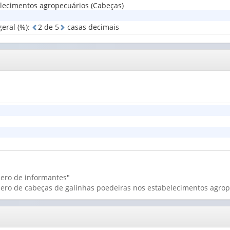
lecimentos agropecuários (Cabeças)
da
produção
eral (%)
:
2
d
e
5
casas decimais
(1)
mero de informantes"
mero de cabeças de galinhas poedeiras nos estabelecimentos agrop