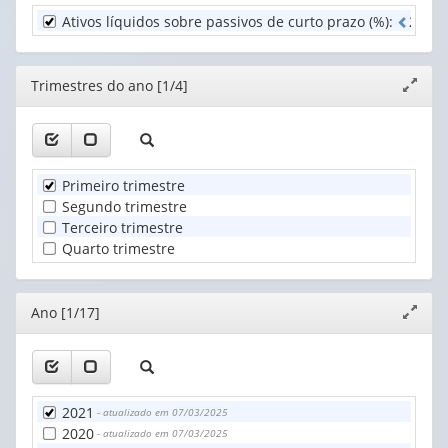
do
Ativos líquidos sobre passivos de curto prazo (%)
:
2
d
e
ano
Unidade
(1)
Territorial
(1)
Editor
Trimestres do ano [1/4]
Expand
janela
Primeiro trimestre
Segundo trimestre
Terceiro trimestre
Quarto trimestre
Editor
Ano [1/17]
Expand
janela
2021
- atualizado em 07/03/2025
2020
- atualizado em 07/03/2025