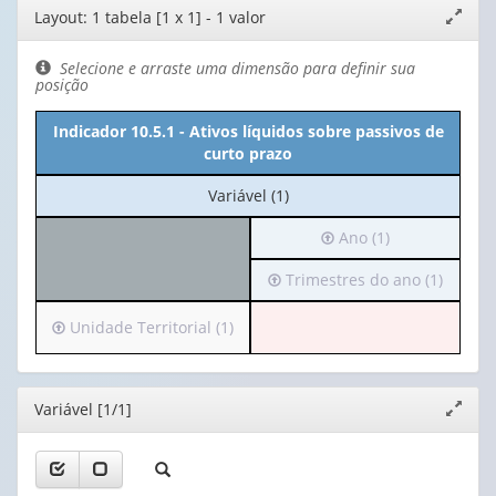
Editor
Layout: 1 tabela [1 x 1] - 1 valor
Expand
de
janela
layout
Selecione e arraste uma dimensão para definir sua
posição
Indicador 10.5.1 - Ativos líquidos sobre passivos de
curto prazo
No
Variável (1)
cabeçalho:
Irá
Ano (1)
Variável
para
(1)
Irá
Trimestres do ano (1)
o
para
cabeçalho
o
(possui
Irá
Unidade Territorial (1)
cabeçalho
apenas
para
(possui
1
o
apenas
valor):
cabeçalho
Editor
Variável [1/1]
Expand
1
(possui
janela
valor):
Ano
apenas
(1)
1
Trimestres
valor):