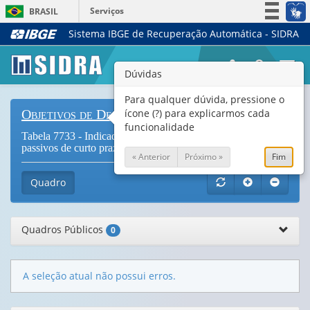
Serviços
BRASIL
Sistema IBGE de Recuperação Automática - SIDRA
Simplifique!
Participe
Togg
Dúvidas
Acesso à informação
navi
Legislação
Para qualquer dúvida, pressione o
ícone (?) para explicarmos cada
Objetivos de Desenvolvimento Sustentável
Canais
funcionalidade
Tabela 7733 - Indicador 10.5.1 - Ativos líquidos sobre
passivos de curto prazo
« Anterior
Próximo »
Fim
Quadro
Quadros Públicos
0
A seleção atual não possui erros.