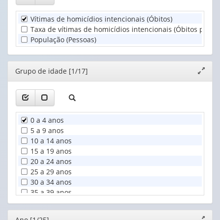
Grupo
valor):
de
Vítimas de homicídios intencionais (Óbitos)
idade
Unidade
Taxa de vítimas de homicídios intencionais (Óbitos por 10
(1)
Territorial
População (Pessoas)
(1)
Editor
Grupo de idade [1/17]
Expand
janela
0 a 4 anos
5 a 9 anos
10 a 14 anos
15 a 19 anos
20 a 24 anos
25 a 29 anos
30 a 34 anos
35 a 39 anos
40 a 44 anos
45 a 49 anos
Editor
Ano [1/25]
Expand