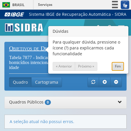
Serviços
BRASIL
Sistema IBGE de Recuperação Automática - SIDRA
Simplifique!
Participe
Togg
Dúvidas
Acesso à informação
navi
Legislação
Para qualquer dúvida, pressione o
ícone (?) para explicarmos cada
Objetivos de Desenvolvimento Sustentável
Canais
funcionalidade
Tabela 7877 - Indicador 16.1.1 - Número de vítimas de
homicídios intencionais por 100 mil habitantes, grupo de
« Anterior
Próximo »
Fim
idade
Quadro
Cartograma
Quadros Públicos
0
A seleção atual não possui erros.