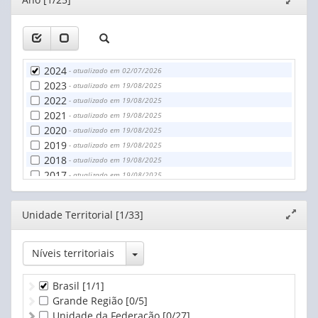
50 a 54 anos
janela
55 a 59 anos
60 a 64 anos
65 a 69 anos
70 a 74 anos
2024
- atualizado em 02/07/2026
75 a 79 anos
2023
- atualizado em 19/08/2025
80 anos ou mais
2022
- atualizado em 19/08/2025
2021
- atualizado em 19/08/2025
2020
- atualizado em 19/08/2025
2019
- atualizado em 19/08/2025
2018
- atualizado em 19/08/2025
2017
- atualizado em 19/08/2025
2016
- atualizado em 19/08/2025
2015
- atualizado em 19/08/2025
Editor
Unidade Territorial [1/33]
Expand
2014
- atualizado em 19/08/2025
janela
2013
- atualizado em 19/08/2025
2012
- atualizado em 19/08/2025
Toggle Dropdown
Níveis territoriais
2011
- atualizado em 19/08/2025
2010
- atualizado em 19/08/2025
Brasil
[1/1]
2009
- atualizado em 19/08/2025
Grande Região
[0/5]
2008
- atualizado em 19/08/2025
Unidade da Federação
[0/27]