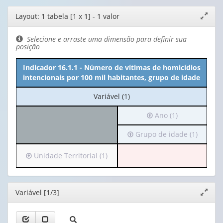
Editor
Layout: 1 tabela [1 x 1] - 1 valor
Expand
de
janela
layout
Selecione e arraste uma dimensão para definir sua
posição
Indicador 16.1.1 - Número de vítimas de homicídios
intencionais por 100 mil habitantes, grupo de idade
No
Variável (1)
cabeçalho:
Irá
Ano (1)
Variável
para
(1)
Irá
Grupo de idade (1)
o
para
cabeçalho
o
(possui
Irá
Unidade Territorial (1)
cabeçalho
apenas
para
(possui
1
o
apenas
valor):
cabeçalho
Editor
Variável [1/3]
Expand
1
(possui
janela
valor):
Ano
apenas
(1)
1