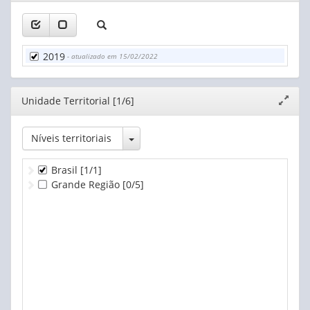
janela
2019
- atualizado em 15/02/2022
Editor
Unidade Territorial [1/6]
Expand
janela
Toggle Dropdown
Níveis territoriais
Brasil
[1/1]
Grande Região
[0/5]