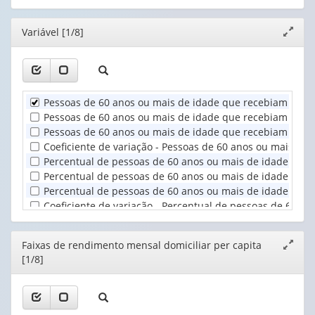
(possui
(possui
valor):
Ano
apenas
apenas
(1)
Editor
Variável [1/8]
Expand
1
1
Faixas
janela
valor):
valor):
de
rendimento
Unidade
Situação
mensal
Territorial
do
domicilia...
Pessoas de 60 anos ou mais de idade que recebiam ajuda p
(1)
domicílio
(1)
Pessoas de 60 anos ou mais de idade que recebiam ajuda p
(1)
Pessoas de 60 anos ou mais de idade que recebiam ajuda p
Coeficiente de variação - Pessoas de 60 anos ou mais de 
Percentual de pessoas de 60 anos ou mais de idade que re
Percentual de pessoas de 60 anos ou mais de idade que re
Percentual de pessoas de 60 anos ou mais de idade que re
Coeficiente de variação - Percentual de pessoas de 60 an
Editor
Faixas de rendimento mensal domiciliar per capita
Expand
[1/8]
janela