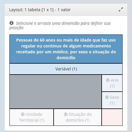
Editor
Layout: 1 tabela [1 x 1] - 1 valor
Expand
de
janela
layout
Selecione e arraste uma dimensão para definir sua
posição
Pessoas de 60 anos ou mais de idade que faz uso
regular ou contínuo de algum medicamento
receitado por um médico, por sexo e situação do
domicílio
No
Variável (1)
cabeçalho:
Irá
Ano
Variável
para
(1)
(1)
o
Irá
Sexo
cabeçalho
para
(1)
(possui
o
apenas
Irá
Irá
Unidade
Situação do
cabeçalho
1
para
para
Territorial (1)
domicílio (1)
(possui
valor):
o
o
apenas
cabeçalho
cabeçalho