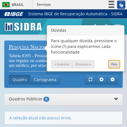
Serviços
BRASIL
Sistema IBGE de Recuperação Automática - SIDRA
Simplifique!
Participe
Togg
Dúvidas
Acesso à informação
navi
Legislação
Para qualquer dúvida, pressione o
ícone (?) para explicarmos cada
Pesquisa Nacional de Saúde
Canais
funcionalidade
Tabela 8395 - Pessoas de 60 anos ou mais de idade que faz
uso regular ou contínuo de algum medicamento receitado por
« Anterior
Próximo »
Fim
um médico, por sexo e situação do domicílio (
Vide Notas
)
Quadro
Cartograma
Quadros Públicos
0
A seleção atual não possui erros.