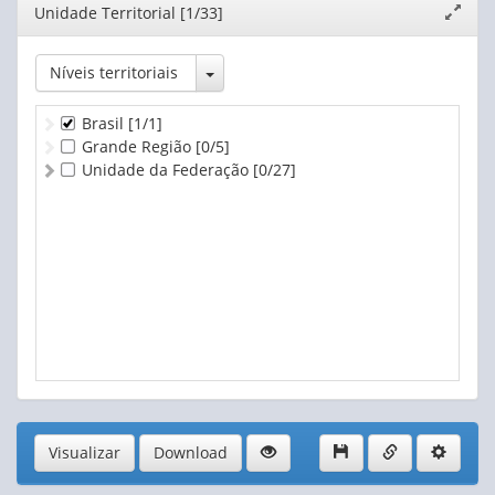
Editor
Unidade Territorial [1/33]
Expand
janela
Toggle Dropdown
Níveis territoriais
Brasil
[1/1]
Grande Região
[0/5]
Unidade da Federação
[0/27]
Visualizar
Download