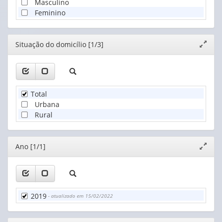
Masculino
Feminino
Editor
Situação do domicílio [1/3]
Expand
janela
Total
Urbana
Rural
Editor
Ano [1/1]
Expand
janela
2019
- atualizado em 15/02/2022