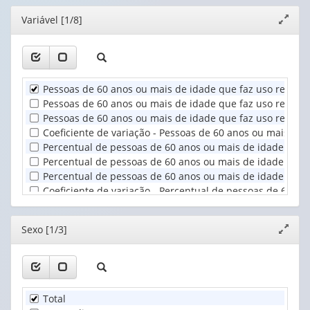
1
Ano
(possui
(possui
valor):
(1)
Editor
Variável [1/8]
Expand
apenas
apenas
janela
1
1
Sexo
valor):
valor):
(1)
Unidade
Situação
Pessoas de 60 anos ou mais de idade que faz uso regula
Territorial
do
Pessoas de 60 anos ou mais de idade que faz uso regular
(1)
domicílio
Pessoas de 60 anos ou mais de idade que faz uso regular
(1)
Coeficiente de variação - Pessoas de 60 anos ou mais d
Percentual de pessoas de 60 anos ou mais de idade que 
Percentual de pessoas de 60 anos ou mais de idade que f
Percentual de pessoas de 60 anos ou mais de idade que 
Coeficiente de variação - Percentual de pessoas de 60 
Editor
Sexo [1/3]
Expand
janela
Total