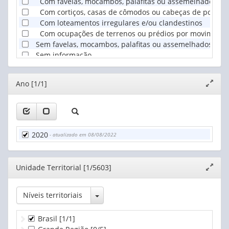
Com favelas, mocambos, palafitas ou assemelhados
Com cortiços, casas de cômodos ou cabeças de porco
Com loteamentos irregulares e/ou clandestinos
Com ocupações de terrenos ou prédios por movimento
Sem favelas, mocambos, palafitas ou assemelhados, com
Sem informação
Editor
Ano [1/1]
Expand
janela
2020
- atualizado em 08/08/2022
Editor
Unidade Territorial [1/5603]
Expand
janela
Toggle Dropdown
Níveis territoriais
Brasil
[1/1]