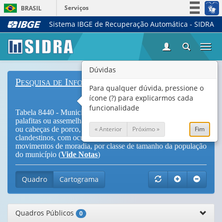
Serviços
BRASIL
Sistema IBGE de Recuperação Automática - SIDRA
Simplifique!
Participe
Togg
Acesso à informação
navi
Legislação
Dúvidas
Pesquisa de Informações Básicas Municipais
Canais
Para qualquer dúvida, pressione o
ícone (?) para explicarmos cada
funcionalidade
Tabela 8440 - Municípios, total e com favelas, mocambos,
palafitas ou assemelhados, com cortiços, casas de cômodos
« Anterior
Próximo »
Fim
ou cabeças de porco, com loteamentos irregulares e/ou
clandestinos, com ocupações de terrenos ou prédios por
movimentos de moradia, por classe de tamanho da população
do município (
Vide Notas
)
Quadro
Cartograma
Quadros Públicos
0