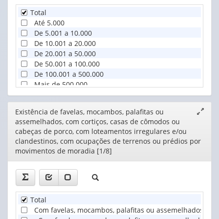
Total
Até 5.000
De 5.001 a 10.000
De 10.001 a 20.000
De 20.001 a 50.000
De 50.001 a 100.000
De 100.001 a 500.000
Mais de 500.000
Editor
Existência de favelas, mocambos, palafitas ou
Expand
assemelhados, com cortiços, casas de cômodos ou
janela
cabeças de porco, com loteamentos irregulares e/ou
clandestinos, com ocupações de terrenos ou prédios por
movimentos de moradia [1/8]
Total
Com favelas, mocambos, palafitas ou assemelhados; ou 