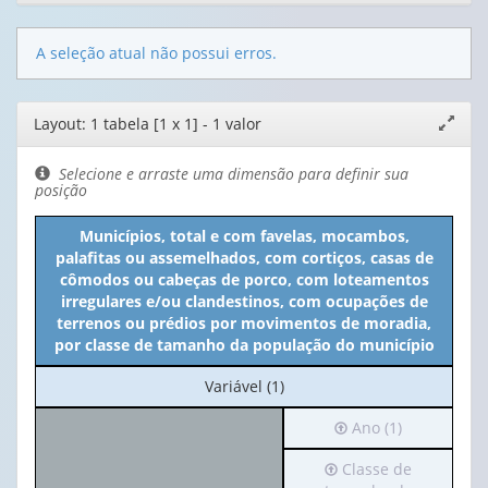
A seleção atual não possui erros.
Editor
Layout: 1 tabela [1 x 1] - 1 valor
Expand
de
janela
layout
Selecione e arraste uma dimensão para definir sua
posição
Municípios, total e com favelas, mocambos,
palafitas ou assemelhados, com cortiços, casas de
cômodos ou cabeças de porco, com loteamentos
irregulares e/ou clandestinos, com ocupações de
terrenos ou prédios por movimentos de moradia,
por classe de tamanho da população do município
No
Variável (1)
cabeçalho:
Irá
Ano (1)
Variável
para
(1)
Irá
Classe de
o