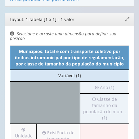
Editor
Layout: 1 tabela [1 x 1] - 1 valor
Expand
de
janela
layout
Selecione e arraste uma dimensão para definir sua
posição
Municípios, total e com transporte coletivo por
ônibus intramunicipal por tipo de regulamentação,
por classe de tamanho da população do município
No
Variável (1)
cabeçalho:
Irá
Ano (1)
Variável
para
(1)
Irá
Classe de
o
para
tamanho da
cabeçalho
o
população do mun...
(possui
cabeçalho
(1)
apenas
(possui
1
Irá
apenas
valor):
Irá
Existência de
para
Unidade
1
para
transporte