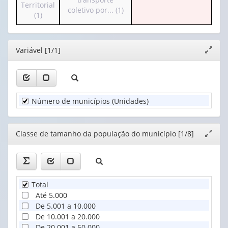
o
Territorial
valor):
Ano
o
coletivo por... (1)
cabeçalho
(1)
(1)
cabeçalho
(possui
Classe
(possui
apenas
de
apenas
1
tamanho
Editor
Variável [1/1]
1
Expand
valor):
da
valor):
janela
população
Unidade
do
Existência
Territorial
mun...
de
(1)
(1)
Número de municípios (Unidades)
transporte
coletivo
por...
(1)
Editor
Classe de tamanho da população do município [1/8]
Expand
janela
Total
Até 5.000
De 5.001 a 10.000
De 10.001 a 20.000
De 20.001 a 50.000