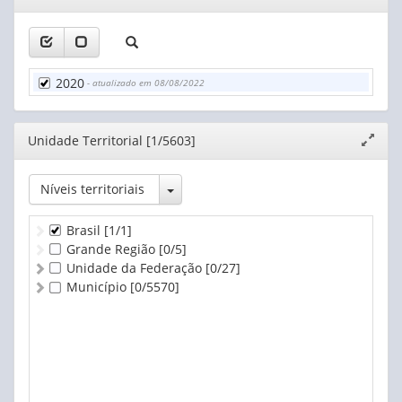
janela
Sem transporte coletivo por ônibus intramunicipal
Municípios sem informação
2020
- atualizado em 08/08/2022
Editor
Unidade Territorial [1/5603]
Expand
janela
Toggle Dropdown
Níveis territoriais
Brasil
[1/1]
Grande Região
[0/5]
Unidade da Federação
[0/27]
Município
[0/5570]