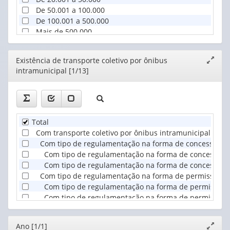
De 50.001 a 100.000
De 100.001 a 500.000
Mais de 500.000
Editor
Existência de transporte coletivo por ônibus
Expand
intramunicipal [1/13]
janela
Total
Com transporte coletivo por ônibus intramunicipal
Com tipo de regulamentação na forma de concessão
Com tipo de regulamentação na forma de concessão co
Com tipo de regulamentação na forma de concessão c
Com tipo de regulamentação na forma de permissão
Com tipo de regulamentação na forma de permissão co
Com tipo de regulamentação na forma de permissão c
Com tipo de regulamentação na forma de autorização
Com tipo de regulamentação na forma de serviço prest
Editor
Ano [1/1]
Expand
Não regulamentado