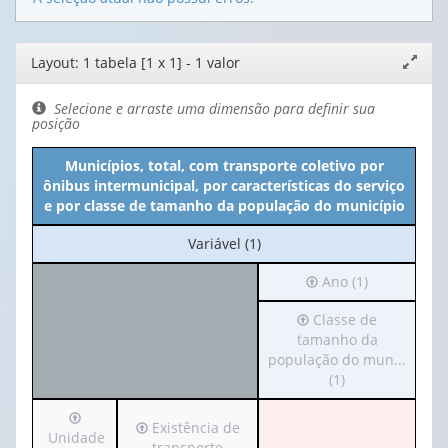
Editor
Layout: 1 tabela [1 x 1] - 1 valor
Expand
de
janela
layout
Selecione e arraste uma dimensão para definir sua
posição
Municípios, total, com transporte coletivo por
ônibus intermunicipal, por características do serviço
e por classe de tamanho da população do município
No
Variável (1)
cabeçalho:
Irá
Ano (1)
Variável
para
(1)
Irá
Classe de
o
para
tamanho da
cabeçalho
o
população do mun...
(possui
cabeçalho
(1)
apenas
(possui
1
Irá
apenas
valor):
Irá
Existência de
para
Unidade
1
para
transporte