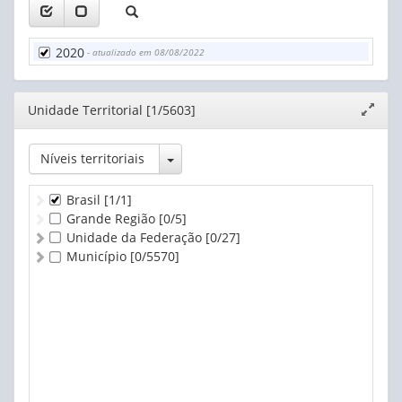
2020
- atualizado em 08/08/2022
Editor
Unidade Territorial [1/5603]
Expand
janela
Toggle Dropdown
Níveis territoriais
Brasil
[1/1]
Grande Região
[0/5]
Unidade da Federação
[0/27]
Município
[0/5570]