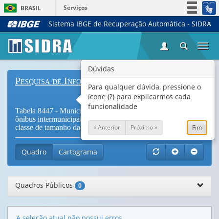
Serviços
BRASIL
Sistema IBGE de Recuperação Automática - SIDRA
Simplifique!
Participe
Togg
Acesso à informação
navi
Legislação
Dúvidas
Pesquisa de Informações Básicas Municipais
Canais
Para qualquer dúvida, pressione o
ícone (?) para explicarmos cada
funcionalidade
Tabela 8447 - Municípios, total, com transporte coletivo por
ônibus intermunicipal, por características do serviço e por
« Anterior
Próximo »
Fim
classe de tamanho da população do município (
Vide Notas
)
Quadro
Cartograma
Quadros Públicos
0
A seleção atual não possui erros.