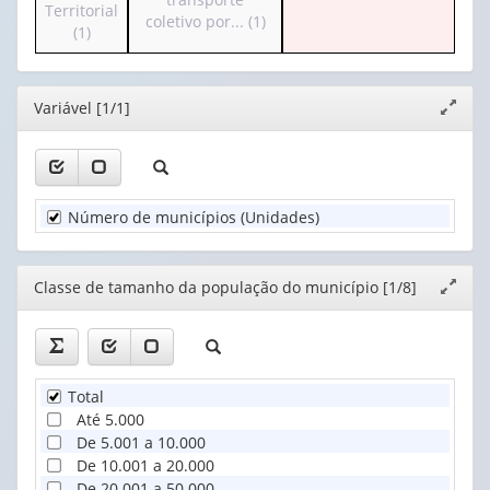
o
Territorial
valor):
Ano
o
coletivo por... (1)
cabeçalho
(1)
(1)
cabeçalho
(possui
Classe
(possui
apenas
de
apenas
1
tamanho
Editor
Variável [1/1]
1
Expand
valor):
da
valor):
janela
população
Unidade
do
Existência
Territorial
mun...
de
(1)
(1)
Número de municípios (Unidades)
transporte
coletivo
por...
(1)
Editor
Classe de tamanho da população do município [1/8]
Expand
janela
Total
Até 5.000
De 5.001 a 10.000
De 10.001 a 20.000
De 20.001 a 50.000