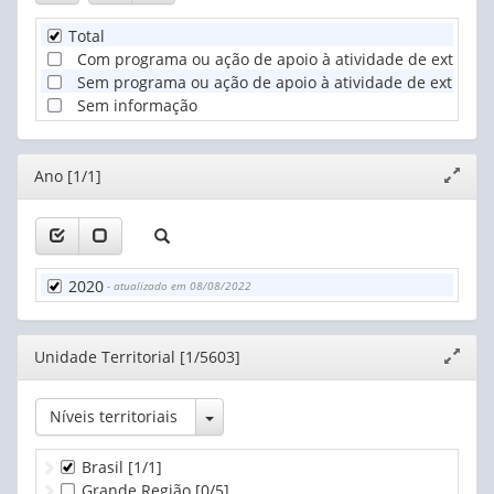
Total
Com programa ou ação de apoio à atividade de extração
Sem programa ou ação de apoio à atividade de extração
Sem informação
Editor
Ano [1/1]
Expand
janela
2020
- atualizado em 08/08/2022
Editor
Unidade Territorial [1/5603]
Expand
janela
Toggle Dropdown
Níveis territoriais
Brasil
[1/1]
Grande Região
[0/5]