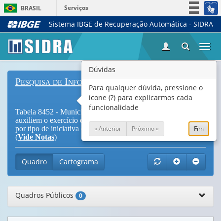
Serviços
BRASIL
Sistema IBGE de Recuperação Automática - SIDRA
Simplifique!
Participe
Togg
Acesso à informação
navi
Legislação
Dúvidas
Pesquisa de Informações Básicas Municipais
Canais
Para qualquer dúvida, pressione o
ícone (?) para explicarmos cada
funcionalidade
Tabela 8452 - Municípios total e com iniciativas que
auxiliem o exercício da atividade pecuária e extrativa vegetal,
« Anterior
Próximo »
Fim
por tipo de iniciativa e por classe de tamanho da população
(
Vide Notas
)
Quadro
Cartograma
Quadros Públicos
0