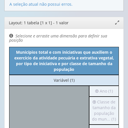
A seleção atual não possui erros.
Editor
Layout: 1 tabela [1 x 1] - 1 valor
Expand
de
janela
layout
Selecione e arraste uma dimensão para definir sua
posição
Municípios total e com iniciativas que auxiliem o
exercício da atividade pecuária e extrativa vegetal,
por tipo de iniciativa e por classe de tamanho da
população
No
Variável (1)
cabeçalho:
Irá
Ano (1)
Variável
para
(1)
Irá
Classe de
o
para
tamanho da
cabeçalho
o
população
(possui
cabeçalho
do mun... (1)
apenas
(possui
1