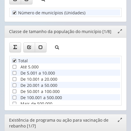
(1)
municipal
programa
(1)
ou
Número de municípios (Unidades)
ação
...
(1)
Editor
Classe de tamanho da população do município [1/8]
Expand
janela
Total
Até 5.000
De 5.001 a 10.000
De 10.001 a 20.000
De 20.001 a 50.000
De 50.001 a 100.000
De 100.001 a 500.000
Mais de 500.000
Editor
Existência de programa ou ação para vacinação de
Expand
rebanho [1/7]
janela