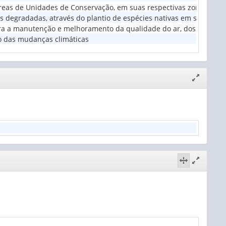
reas de Unidades de Conservação, em suas respectivas zonas de a
 degradadas, através do plantio de espécies nativas em sistema ag
a a manutenção e melhoramento da qualidade do ar, dos recursos 
ão das mudanças climáticas
Expandir/
janela
Expandir/
Alternar
janela
visão
de
2
colunas