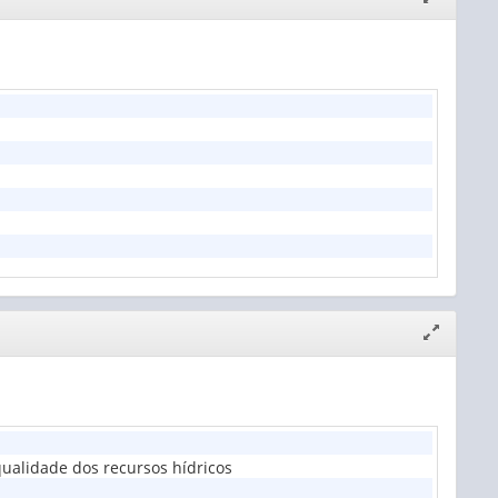
janela
Expandir/
janela
ualidade dos recursos hídricos