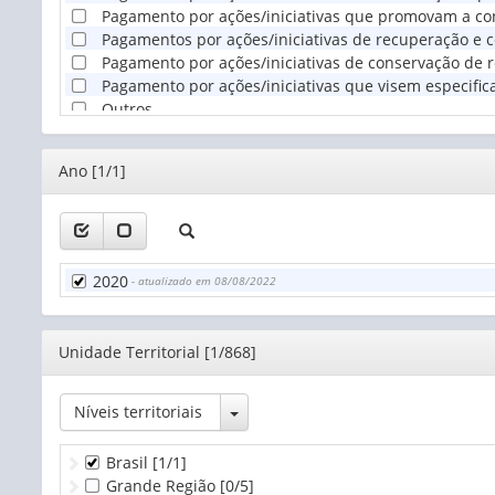
Pagamento por ações/iniciativas que promovam a co
Pagamentos por ações/iniciativas de recuperação e c
Pagamento por ações/iniciativas de conservação de 
Pagamento por ações/iniciativas que visem especifi
Outros
Editor
Ano [1/1]
2020
- atualizado em 08/08/2022
Editor
Unidade Territorial [1/868]
Toggle Dropdown
Níveis territoriais
Brasil
[1/1]
Grande Região
[0/5]