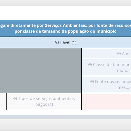
o
gam diretamente por Serviços Ambientais, por fonte de recursos,
por classe de tamanho da população do município
No
Variável (1)
cabeçalho:
Irá
Ano 
Variável
para
(1)
Irá
Classe de tamanho
o
para
mun... 
cabeça
o
(possui
Irá
Fonte dos recurso
cabeçalho
apena
para
mes... 
(possui
1
o
apenas
valor):
Irá
Tipos de serviços ambientais
cabeçalho
1
para
pagos (1)
(possui
valor):
Ano
o
apenas
(1)
cabeçalho
1
Classe
(possui
valor):
de
apenas
tamanho