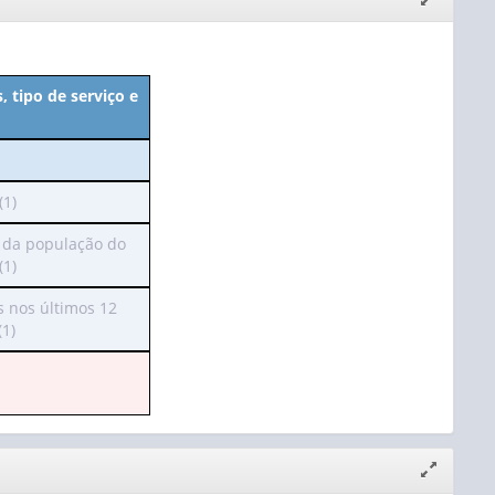
janela
 tipo de serviço e
(1)
 da população do
(1)
lho
s nos últimos 12
s
(1)
Expandir/
janela