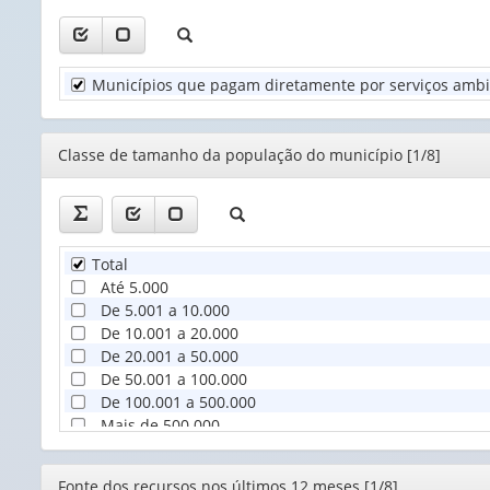
1
valor):
Unidade
Municípios que pagam diretamente por serviços ambie
Territorial
(1)
Editor
Classe de tamanho da população do município [1/8]
Total
Até 5.000
De 5.001 a 10.000
De 10.001 a 20.000
De 20.001 a 50.000
De 50.001 a 100.000
De 100.001 a 500.000
Mais de 500.000
Editor
Fonte dos recursos nos últimos 12 meses [1/8]