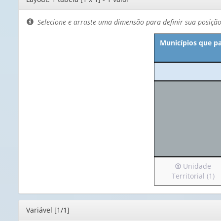
de
layout
Selecione e arraste uma dimensão para definir sua posiçã
Municípios que pa
Irá
Unidade
para
Territorial (1)
o
cabeçalho
(possui
Editor
Variável [1/1]
apenas