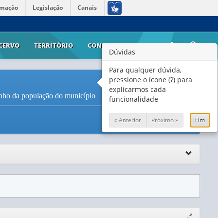
rmação
Legislação
Canais
CERVO
TERRITÓRIO
CONTATO
AJUDA
Dúvidas
Para qualquer dúvida,
pressione o ícone (?) para
explicarmos cada
manho da população do município
funcionalidade
« Anterior
Próximo »
Fim
Expandir/