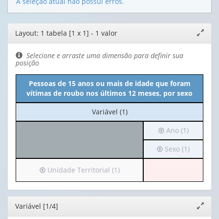
A seleção atual não possui erros.
Editor
Layout: 1 tabela [1 x 1] - 1 valor
Expand
de
janela
layout
Selecione e arraste uma dimensão para definir sua
posição
Pessoas de 15 anos ou mais de idade que foram
vítimas de roubo nos últimos 12 meses, por sexo
No
Variável (1)
cabeçalho:
Irá
Ano (1)
Variável
para
(1)
Irá
Sexo (1)
o
para
cabeçalho
o
(possui
Irá
Unidade Territorial (1)
cabeçalho
apenas
para
(possui
1
o
apenas
valor):
cabeçalho
Editor
Variável [1/4]
Expand
1
(possui
janela
valor):
Ano
apenas