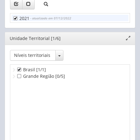
2021
- atualizado em 07/12/2022
Editor
Unidade Territorial [1/6]
Expand
janela
Toggle Dropdown
Níveis territoriais
Brasil
[1/1]
Grande Região
[0/5]