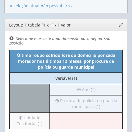
A seleção atual não possui erros.
Editor
Layout: 1 tabela [1 x 1] - 1 valor
Expand
de
janela
layout
Selecione e arraste uma dimensão para definir sua
posição
Último roubo sofrido fora do domicílio por cada
morador nos últimos 12 meses, por procura de
polícia ou guarda municipal
No
Variável (1)
cabeçalho:
Irá
Ano (1)
Variável
para
(1)
Irá
Procura de polícia ou guarda
o
para
municipa... (1)
cabeçalho
o
(possui
Irá
Unidade
cabeçalho
apenas
para
Territorial (1)
(possui
1
o
apenas
valor):