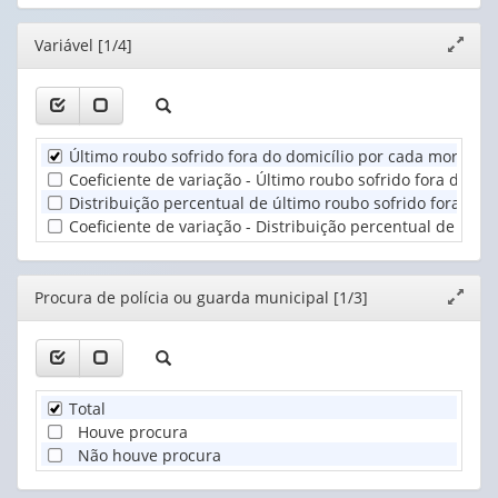
cabeçalho
1
(possui
valor):
Ano
Editor
Variável [1/4]
Expand
apenas
(1)
janela
1
Procura
valor):
de
polícia
Unidade
ou
Último roubo sofrido fora do domicílio por cada morador
Territorial
guarda
Coeficiente de variação - Último roubo sofrido fora do d
(1)
municipa...
Distribuição percentual de último roubo sofrido fora do 
(1)
Coeficiente de variação - Distribuição percentual de últ
Editor
Procura de polícia ou guarda municipal [1/3]
Expand
janela
Total
Houve procura
Não houve procura