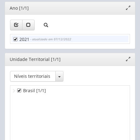
Editor
Ano [1/1]
Expand
janela
2021
- atualizado em 07/12/2022
Editor
Unidade Territorial [1/1]
Expand
janela
Toggle Dropdown
Níveis territoriais
Brasil
[1/1]