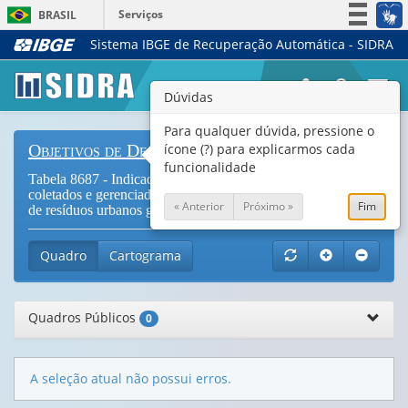
Serviços
BRASIL
Sistema IBGE de Recuperação Automática - SIDRA
Simplifique!
Participe
Togg
Dúvidas
Acesso à informação
navi
Legislação
Para qualquer dúvida, pressione o
ícone (?) para explicarmos cada
Objetivos de Desenvolvimento Sustentável
Canais
funcionalidade
Tabela 8687 - Indicador 11.6.1 - Resíduos sólidos urbanos
coletados e gerenciados em instalações controladas pelo total
« Anterior
Próximo »
Fim
de resíduos urbanos gerados (
Vide Notas
)
Quadro
Cartograma
Quadros Públicos
0
A seleção atual não possui erros.