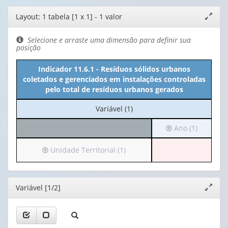
Editor
Layout: 1 tabela [1 x 1] - 1 valor
Expand
de
janela
layout
Selecione e arraste uma dimensão para definir sua
posição
Indicador 11.6.1 - Resíduos sólidos urbanos
coletados e gerenciados em instalações controladas
pelo total de resíduos urbanos gerados
No
Variável (1)
cabeçalho:
Irá
Ano (1)
Variável
para
(1)
o
Irá
Unidade Territorial (1)
cabeçalho
para
(possui
o
apenas
cabeçalho
Editor
Variável [1/2]
Expand
1
(possui
janela
valor):
apenas
1
Ano
valor):