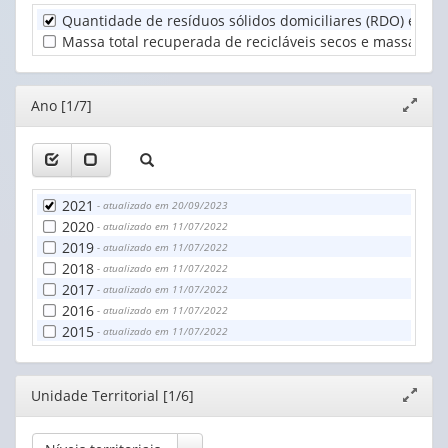
(1)
Quantidade de resíduos sólidos domiciliares (RDO) e resí
Unidade
Massa total recuperada de recicláveis secos e massa total
Territorial
(1)
Editor
Ano [1/7]
Expand
janela
2021
- atualizado em 20/09/2023
2020
- atualizado em 11/07/2022
2019
- atualizado em 11/07/2022
2018
- atualizado em 11/07/2022
2017
- atualizado em 11/07/2022
2016
- atualizado em 11/07/2022
2015
- atualizado em 11/07/2022
Editor
Unidade Territorial [1/6]
Expand
janela