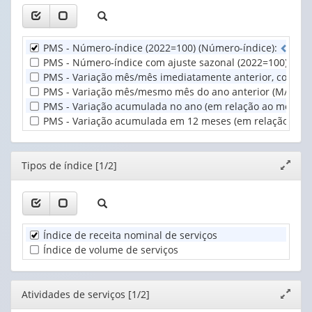
Tipos
valor):
valor):
de
índice
Unidade
Atividades
(1)
PMS - Número-índice (2022=100) (Número-índice)
:
5
d
e
Territorial
de
PMS - Número-índice com ajuste sazonal (2022=100) (Núm
(1)
serviços
PMS - Variação mês/mês imediatamente anterior, com ajus
(1)
PMS - Variação mês/mesmo mês do ano anterior (M/M-12) 
PMS - Variação acumulada no ano (em relação ao mesmo pe
PMS - Variação acumulada em 12 meses (em relação ao pe
Editor
Tipos de índice [1/2]
Expand
janela
Índice de receita nominal de serviços
Índice de volume de serviços
Editor
Atividades de serviços [1/2]
Expand
janela