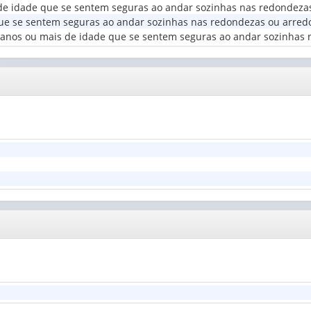
 de idade que se sentem seguras ao andar sozinhas nas redondezas
(1)
erritorial
ue se sentem seguras ao andar sozinhas nas redondezas ou arredo
1)
5 anos ou mais de idade que se sentem seguras ao andar sozinhas 