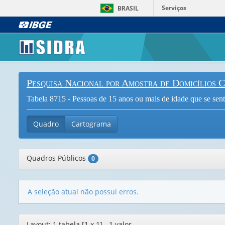
Serviços
BRASIL
Pesquisa Nacional por Amostra de Domicílios 
Tabela 8715 - Pessoas de 15 anos ou mais de idade que se sent
Quadro
Cartograma
Quadros Públicos
0
A seleção atual não possui erros.
Editor
Layout: 1 tabela [1 x 1] - 1 valor