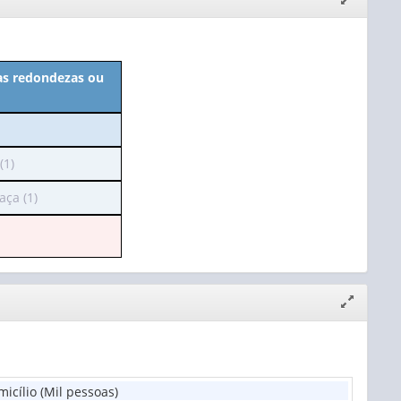
janela
as redondezas ou
(1)
aça (1)
lho
i
s
Expandir/
janela
cílio (Mil pessoas)