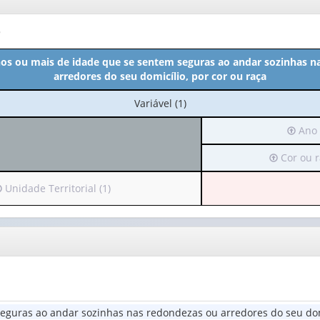
o
nos ou mais de idade que se sentem seguras ao andar sozinhas n
arredores do seu domicílio, por cor ou raça
No
Variável (1)
cabeçalho:
Irá
Ano 
Variável
para
(1)
Irá
Cor ou r
o
para
cabeça
o
(possu
rá
Unidade Territorial (1)
cabeçalho
apena
ara
(possui
1
apenas
valor):
abeçalho
1
possui
valor):
Ano
penas
(1)
Cor
alor):
ou
eguras ao andar sozinhas nas redondezas ou arredores do seu domi
raça
nidade