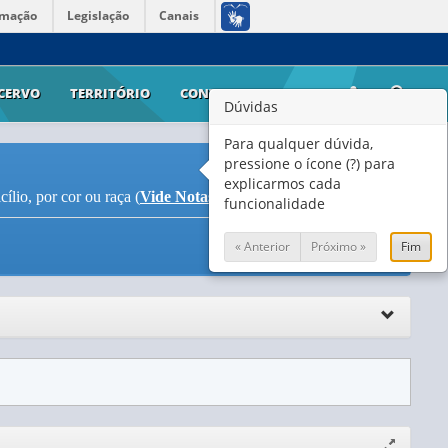
rmação
Legislação
Canais
CERVO
TERRITÓRIO
CONTATO
AJUDA
Dúvidas
Para qualquer dúvida,
pressione o ícone (?) para
explicarmos cada
lio, por cor ou raça (
Vide Notas
)
funcionalidade
« Anterior
Próximo »
Fim
Expandir/