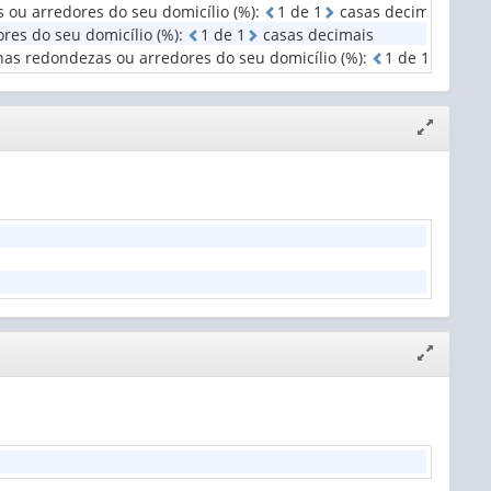
 ou arredores do seu domicílio (%)
:
1
d
e
1
casas decimais
res do seu domicílio (%)
:
1
d
e
1
casas decimais
nas redondezas ou arredores do seu domicílio (%)
:
1
d
e
1
casas
Expandir/
janela
Expandir/
janela