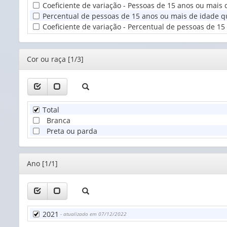
Coeficiente de variação - Pessoas de 15 anos ou mais
T
Percentual de pessoas de 15 anos ou mais de idade q
(
Coeficiente de variação - Percentual de pessoas de 1
Editor
Cor ou raça [1/3]
Total
Branca
Preta ou parda
Editor
Ano [1/1]
2021
- atualizado em 07/12/2022