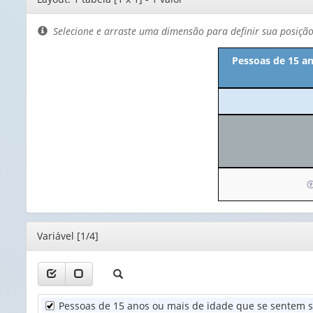
de
layout
Selecione e arraste uma dimensão para definir sua posiçã
Pessoas de 15 a
I
p
o
c
Editor
Variável [1/4]
(
a
1
v
Pessoas de 15 anos ou mais de idade que se sentem s
U