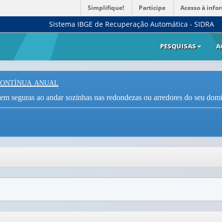
Simplifique!
Participe
Acesso à info
Sistema IBGE de Recuperação Automática - SIDRA
PESQUISAS
A
Contínua anual
em seguras ao andar sozinhas nas redondezas ou arredores do seu domicí