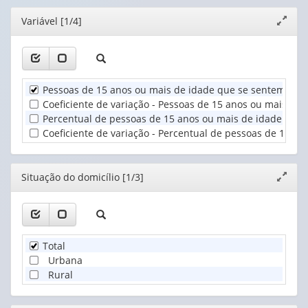
apenas
valor):
cabeçalho
Editor
Variável [1/4]
Expand
1
(possui
janela
valor):
Ano
apenas
(1)
1
Situação
valor):
do
Pessoas de 15 anos ou mais de idade que se sentem segu
domicílio
Unidade
Coeficiente de variação - Pessoas de 15 anos ou mais de
(1)
Territorial
Percentual de pessoas de 15 anos ou mais de idade que 
(1)
Coeficiente de variação - Percentual de pessoas de 15 a
Editor
Situação do domicílio [1/3]
Expand
janela
Total
Urbana
Rural