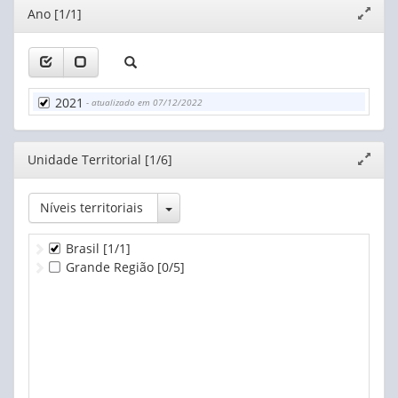
Editor
Ano [1/1]
Expand
janela
2021
- atualizado em 07/12/2022
Editor
Unidade Territorial [1/6]
Expand
janela
Toggle Dropdown
Níveis territoriais
Brasil
[1/1]
Grande Região
[0/5]