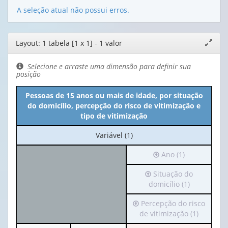
A seleção atual não possui erros.
Editor
Layout: 1 tabela [1 x 1] - 1 valor
Expand
de
janela
layout
Selecione e arraste uma dimensão para definir sua
posição
Pessoas de 15 anos ou mais de idade, por situação
do domicílio, percepção do risco de vitimização e
tipo de vitimização
No
Variável (1)
cabeçalho:
Irá
Ano (1)
Variável
para
(1)
Irá
Situação do
o
para
domicílio (1)
cabeçalho
o
(possui
Irá
Percepção do risco
cabeçalho
apenas
para
de vitimização (1)
(possui
1
o
apenas
valor):