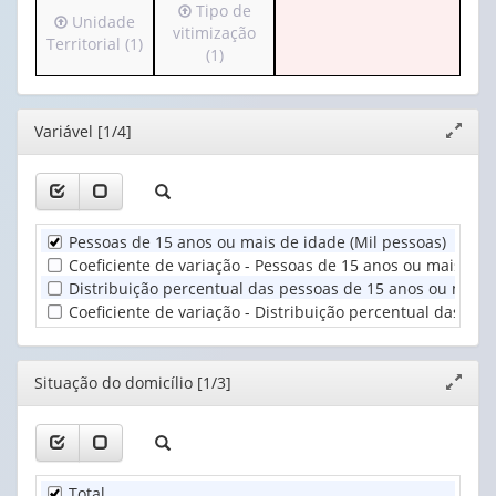
Irá
Tipo de
cabeçalho
1
Irá
Unidade
para
vitimização
(possui
valor):
Ano
para
Territorial (1)
o
(1)
apenas
(1)
o
cabeçalho
1
Situação
cabeçalho
(possui
valor):
do
(possui
apenas
domicílio
Editor
Variável [1/4]
apenas
Expand
1
Percepção
(1)
1
janela
valor):
do
valor):
risco
Tipo
de
Unidade
de
vitimização
Pessoas de 15 anos ou mais de idade (Mil pessoas)
Territorial
vitimização
(1)
(1)
Coeficiente de variação - Pessoas de 15 anos ou mais de 
(1)
Distribuição percentual das pessoas de 15 anos ou mais 
Coeficiente de variação - Distribuição percentual das pe
Editor
Situação do domicílio [1/3]
Expand
janela
Total