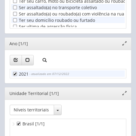
Ter seu carro, moto ou bicicleta assaltado ou roubado co
Ser assaltado(a) no transporte coletivo
Ser assaltado(a) ou roubado(a) com violência na rua
Ter seu domicílio roubado ou furtado
Ser vítima de agressão física
Ser vítima de agressão sexual
Ser vítima de sequestro
Editor
Ano [1/1]
Expand
Estar no meio de um tiroteio
janela
Ser vítima de bala perdida
Ser assassinado(a)
2021
- atualizado em 07/12/2022
Editor
Unidade Territorial [1/1]
Expand
janela
Toggle Dropdown
Níveis territoriais
Brasil
[1/1]