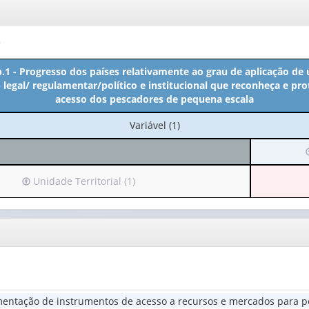
o
b.1 - Progresso dos países relativamente ao grau de aplicação de
egal/ regulamentar/político e institucional que reconheça e prot
acesso dos pescadores de pequena escala
No
Variável (1)
cabeçalho:
I
Variável
(1)
Irá
Unidade Territorial (1)
para
o
cabeçalho
(possui
v
apenas
1
valor):
(
entação de instrumentos de acesso a recursos e mercados para p
Unidade