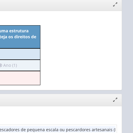
Expandir/
janela
 uma estrutura
eja os direitos de
rá
Ano (1)
para
o
cabeçalho
(possui
apenas
Expandir/
1
janela
alor):
Ano
1)
escadores de pequena escala ou pescardores artesanais (Pontos)
: