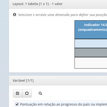
Editor
Layout: 1 tabela [1 x 1] - 1 valor
de
layout
Selecione e arraste uma dimensão para definir sua posiçã
Indicador 14.
(enquadramento) l
Editor
Variável [1/1]
Pontuação em relação ao progresso do país na implem