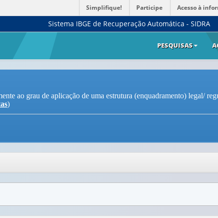
Simplifique!
Participe
Acesso à info
Sistema IBGE de Recuperação Automática - SIDRA
PESQUISAS
A
mente ao grau de aplicação de uma estrutura (enquadramento) legal/ regu
tas
)