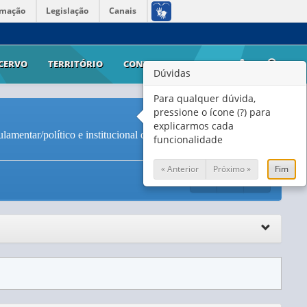
rmação
Legislação
Canais
CERVO
TERRITÓRIO
CONTATO
AJUDA
Dúvidas
Para qualquer dúvida,
pressione o ícone (?) para
explicarmos cada
lamentar/político e institucional que reconheça e proteja os
funcionalidade
« Anterior
Próximo »
Fim