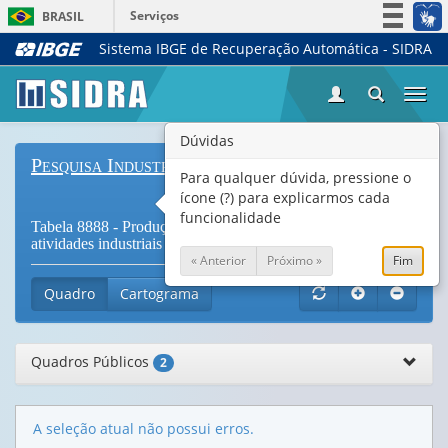
Serviços
BRASIL
Sistema IBGE de Recuperação Automática - SIDRA
Simplifique!
Participe
Togg
Acesso à informação
navi
Legislação
Dúvidas
Pesquisa Industrial Mensal - Produção Física
Canais
Para qualquer dúvida, pressione o
ícone (?) para explicarmos cada
funcionalidade
Tabela 8888 - Produção Física Industrial, por seções e
atividades industriais
« Anterior
Próximo »
Fim
Quadro
Cartograma
Quadros Públicos
2
A seleção atual não possui erros.