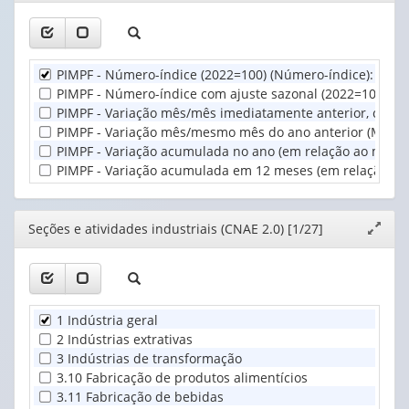
janela
1
Seções
valor):
e
atividades
Unidade
industriais
PIMPF - Número-índice (2022=100) (Número-índice)
:
5
d
Territorial
(CNAE...
PIMPF - Número-índice com ajuste sazonal (2022=100) (N
(1)
(1)
PIMPF - Variação mês/mês imediatamente anterior, com aj
PIMPF - Variação mês/mesmo mês do ano anterior (M/M-12
PIMPF - Variação acumulada no ano (em relação ao mesmo 
PIMPF - Variação acumulada em 12 meses (em relação ao 
Editor
Seções e atividades industriais (CNAE 2.0) [1/27]
Expand
janela
1 Indústria geral
2 Indústrias extrativas
3 Indústrias de transformação
3.10 Fabricação de produtos alimentícios
3.11 Fabricação de bebidas