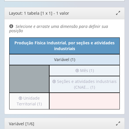
Editor
Layout: 1 tabela [1 x 1] - 1 valor
Expand
de
janela
layout
Selecione e arraste uma dimensão para definir sua
posição
Produção Física Industrial, por seções e atividades
industriais
No
Variável (1)
cabeçalho:
Irá
Mês (1)
Variável
para
(1)
Irá
Seções e atividades industriais
o
para
(CNAE... (1)
cabeçalho
o
(possui
Irá
Unidade
cabeçalho
apenas
para
Territorial (1)
(possui
1
o
apenas
valor):
cabeçalho
1
(possui
valor):
Mês
Editor
Variável [1/6]
Expand
apenas
(1)