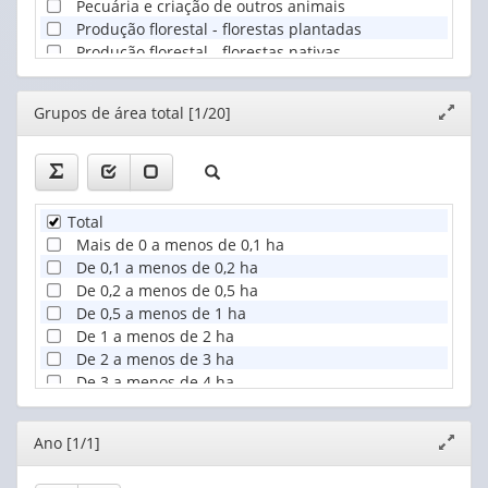
Pecuária e criação de outros animais
Produção florestal - florestas plantadas
Produção florestal - florestas nativas
Pesca
Aquicultura
Editor
Grupos de área total [1/20]
Expand
janela
Total
Mais de 0 a menos de 0,1 ha
De 0,1 a menos de 0,2 ha
De 0,2 a menos de 0,5 ha
De 0,5 a menos de 1 ha
De 1 a menos de 2 ha
De 2 a menos de 3 ha
De 3 a menos de 4 ha
De 4 a menos de 5 ha
De 5 a menos de 10 ha
Editor
Ano [1/1]
Expand
De 10 a menos de 20 ha
janela
De 20 a menos de 50 ha