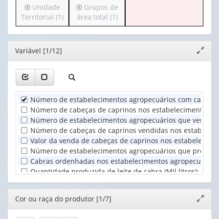
Irá
Irá
Unidade
Grupos de
(possui
valor):
Ano
para
para
Territorial (1)
área total (1)
apenas
(1)
o
o
1
Cor
cabeçalho
cabeçalho
valor):
ou
(possui
(possui
raça
Editor
Variável [1/12]
Expand
apenas
apenas
Grupos
do
janela
1
1
de
produtor
valor):
valor):
atividade
(1)
econômica
Unidade
Grupos
(1)
Número de estabelecimentos agropecuários com caprino
Territorial
de
Número de cabeças de caprinos nos estabelecimentos ag
(1)
área
Número de estabelecimentos agropecuários que vendera
total
Número de cabeças de caprinos vendidas nos estabeleci
(1)
Valor da venda de cabeças de caprinos nos estabelecimen
Número de estabelecimentos agropecuários que produzir
Cabras ordenhadas nos estabelecimentos agropecuários 
Quantidade produzida de leite de cabra (Mil litros)
:
0
d
Valor da produção de leite de cabra (Mil Reais)
:
0
d
e
3
Número de estabelecimentos agropecuários que venderam
Editor
Cor ou raça do produtor [1/7]
Expand
Quantidade vendida de leite de cabra (Mil litros)
:
0
d
e
janela
Valor da venda de leite de cabra (Mil Reais)
:
0
d
e
3
cas