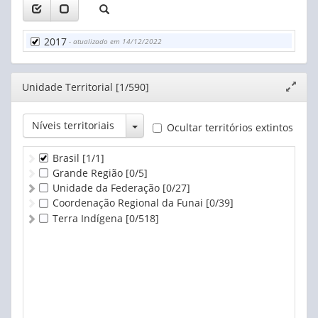
De 50 a menos de 100 ha
De 100 a menos de 200 ha
De 200 a menos de 500 ha
2017
- atualizado em 14/12/2022
De 500 a menos de 1.000 ha
De 1.000 a menos de 2.500 ha
De 2.500 a menos de 10.000 ha
Editor
Unidade Territorial [1/590]
Expand
De 10.000 ha e mais
janela
Produtor sem área
Toggle Dropdown
Níveis territoriais
Ocultar territórios extintos
Brasil
[1/1]
Grande Região
[0/5]
Unidade da Federação
[0/27]
Coordenação Regional da Funai
[0/39]
Terra Indígena
[0/518]