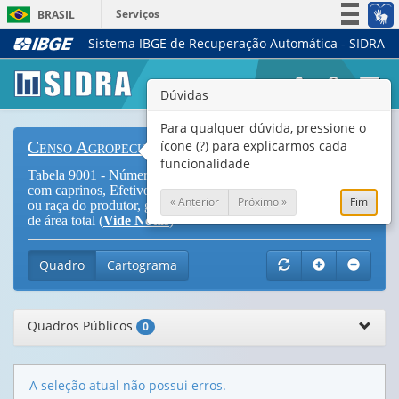
Serviços
BRASIL
Sistema IBGE de Recuperação Automática - SIDRA
Simplifique!
Participe
Togg
Dúvidas
Acesso à informação
navi
Legislação
Para qualquer dúvida, pressione o
ícone (?) para explicarmos cada
Censo Agropecuário
Canais
funcionalidade
Tabela 9001 - Número de estabelecimentos agropecuários
com caprinos, Efetivos, Venda e Produção de leite, por cor
« Anterior
Próximo »
Fim
ou raça do produtor, grupos de atividade econômica e grupos
de área total (
Vide Notas
)
Quadro
Cartograma
Quadros Públicos
0
A seleção atual não possui erros.