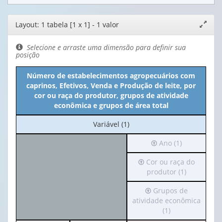
Editor
Layout: 1 tabela [1 x 1] - 1 valor
Expand
de
janela
layout
Selecione e arraste uma dimensão para definir sua
posição
Número de estabelecimentos agropecuários com
caprinos, Efetivos, Venda e Produção de leite, por
cor ou raça do produtor, grupos de atividade
econômica e grupos de área total
No
Variável (1)
cabeçalho:
Irá
Ano (1)
Variável
para
(1)
Irá
Cor ou raça do
o
para
produtor (1)
cabeçalho
o
(possui
Irá
Grupos de
cabeçalho
apenas
para
atividade econômica
(possui
1
o
(1)
apenas
valor):
cabeçalho
1